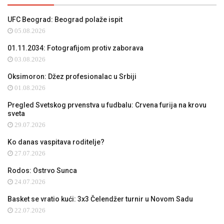
UFC Beograd: Beograd polaže ispit
05.08.2026
01.11.2034: Fotografijom protiv zaborava
03.08.2026
Oksimoron: Džez profesionalac u Srbiji
01.08.2026
Pregled Svetskog prvenstva u fudbalu: Crvena furija na krovu
sveta
29.07.2026
Ko danas vaspitava roditelje?
27.07.2026
Rodos: Ostrvo Sunca
24.07.2026
Basket se vratio kući: 3x3 Čelendžer turnir u Novom Sadu
22.07.2026