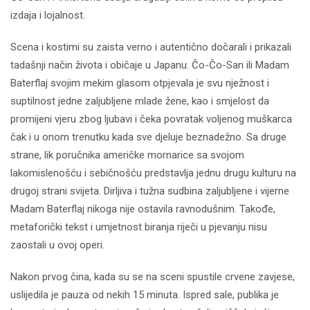
izdaja i lojalnost.
Scena i kostimi su zaista verno i autentično dočarali i prikazali
tadašnji način života i običaje u Japanu. Čo-Čo-San ili Madam
Baterflaj svojim mekim glasom otpjevala je svu nježnost i
suptilnost jedne zaljubljene mlade žene, kao i smjelost da
promijeni vjeru zbog ljubavi i čeka povratak voljenog muškarca
čak i u onom trenutku kada sve djeluje beznadežno. Sa druge
strane, lik poručnika američke mornarice sa svojom
lakomislenošću i sebičnošću predstavlja jednu drugu kulturu na
drugoj strani svijeta. Dirljiva i tužna sudbina zaljubljene i vijerne
Madam Baterflaj nikoga nije ostavila ravnodušnim. Takođe,
metaforički tekst i umjetnost biranja riječi u pjevanju nisu
zaostali u ovoj operi.
Nakon prvog čina, kada su se na sceni spustile crvene zavjese,
uslijedila je pauza od nekih 15 minuta. Ispred sale, publika je