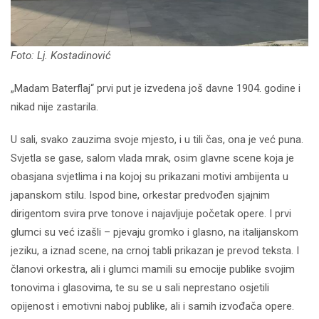
Foto: Lj. Kostadinović
„Madam Baterflaj“ prvi put je izvedena još davne 1904. godine i
nikad nije zastarila.
U sali, svako zauzima svoje mjesto, i u tili čas, ona je već puna.
Svjetla se gase, salom vlada mrak, osim glavne scene koja je
obasjana svjetlima i na kojoj su prikazani motivi ambijenta u
japanskom stilu. Ispod bine, orkestar predvođen sjajnim
dirigentom svira prve tonove i najavljuje početak opere. I prvi
glumci su već izašli – pjevaju gromko i glasno, na italijanskom
jeziku, a iznad scene, na crnoj tabli prikazan je prevod teksta. I
članovi orkestra, ali i glumci mamili su emocije publike svojim
tonovima i glasovima, te su se u sali neprestano osjetili
opijenost i emotivni naboj publike, ali i samih izvođača opere.