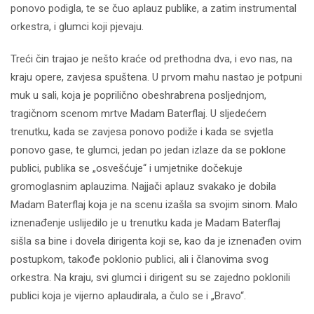
ponovo podigla, te se čuo aplauz publike, a zatim instrumental
orkestra, i glumci koji pjevaju.
Treći čin trajao je nešto kraće od prethodna dva, i evo nas, na
kraju opere, zavjesa spuštena. U prvom mahu nastao je potpuni
muk u sali, koja je poprilično obeshrabrena posljednjom,
tragičnom scenom mrtve Madam Baterflaj. U sljedećem
trenutku, kada se zavjesa ponovo podiže i kada se svjetla
ponovo gase, te glumci, jedan po jedan izlaze da se poklone
publici, publika se „osvešćuje“ i umjetnike dočekuje
gromoglasnim aplauzima. Najjači aplauz svakako je dobila
Madam Baterflaj koja je na scenu izašla sa svojim sinom. Malo
iznenađenje uslijedilo je u trenutku kada je Madam Baterflaj
sišla sa bine i dovela dirigenta koji se, kao da je iznenađen ovim
postupkom, takođe poklonio publici, ali i članovima svog
orkestra. Na kraju, svi glumci i dirigent su se zajedno poklonili
publici koja je vijerno aplaudirala, a čulo se i „Bravo“.