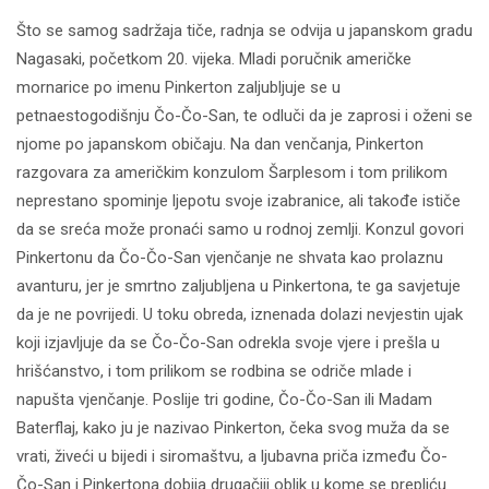
Što se samog sadržaja tiče, radnja se odvija u japanskom gradu
Nagasaki, početkom 20. vijeka. Mladi poručnik američke
mornarice po imenu Pinkerton zaljubljuje se u
petnaestogodišnju Čo-Čo-San, te odluči da je zaprosi i oženi se
njome po japanskom običaju. Na dan venčanja, Pinkerton
razgovara za američkim konzulom Šarplesom i tom prilikom
neprestano spominje ljepotu svoje izabranice, ali takođe ističe
da se sreća može pronaći samo u rodnoj zemlji. Konzul govori
Pinkertonu da Čo-Čo-San vjenčanje ne shvata kao prolaznu
avanturu, jer je smrtno zaljubljena u Pinkertona, te ga savjetuje
da je ne povrijedi. U toku obreda, iznenada dolazi nevjestin ujak
koji izjavljuje da se Čo-Čo-San odrekla svoje vjere i prešla u
hrišćanstvo, i tom prilikom se rodbina se odriče mlade i
napušta vjenčanje. Poslije tri godine, Čo-Čo-San ili Madam
Baterflaj, kako ju je nazivao Pinkerton, čeka svog muža da se
vrati, živeći u bijedi i siromaštvu, a ljubavna priča između Čo-
Čo-San i Pinkertona dobija drugačiji oblik u kome se prepliću