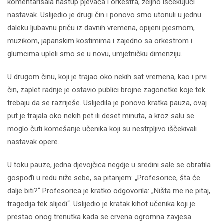
komentarisala nastup pjevača i orkestra, željno iščekujući
nastavak. Uslijedio je drugi čin i ponovo smo utonuli u jednu
daleku ljubavnu priču iz davnih vremena, opijeni pjesmom,
muzikom, japanskim kostimima i zajedno sa orkestrom i
glumcima upleli smo se u novu, umjetničku dimenziju.
U drugom činu, koji je trajao oko nekih sat vremena, kao i prvi
čin, zaplet radnje je ostavio publici brojne zagonetke koje tek
trebaju da se razriješe. Uslijedila je ponovo kratka pauza, ovaj
put je trajala oko nekih pet ili deset minuta, a kroz salu se
moglo čuti komešanje učenika koji su nestrpljivo iščekivali
nastavak opere.
U toku pauze, jedna djevojčica negdje u sredini sale se obratila
gospođi u redu niže sebe, sa pitanjem: „Profesorice, šta će
dalje biti?“ Profesorica je kratko odgovorila: „Ništa me ne pitaj,
tragedija tek slijedi“. Uslijedio je kratak kihot učenika koji je
prestao onog trenutka kada se crvena ogromna zavjesa