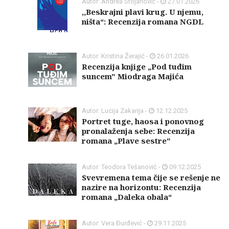
Autor: Andrea Stojanović -
27.01.2026
,,Beskrajni plavi krug. U njemu,
ništa“: Recenzija romana NGDL
Autor: Kristina Žerajić -
26.01.2026
Recenzija knjige „Pod tuđim
suncem" Miodraga Majića
Autor: Lucija Zakarija -
12.12.2025
Portret tuge, haosa i ponovnog
pronalaženja sebe: Recenzija
romana „Plave sestre"
Autor: Teodora Tešanović -
09.12.2025
Svevremena tema čije se rešenje ne
nazire na horizontu: Recenzija
romana „Daleka obala“
Autor: Vera Đurđević -
29.11.2025