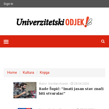
Sign In
Home
Kultura
Knjiga
Autor: Gordan Krasin -
28.04.2026
Rade Šupić: "Imati jasan stav znači
biti stvaralac"