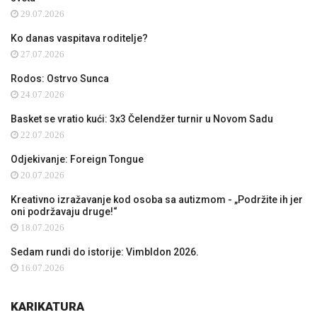
29.07.2026
Ko danas vaspitava roditelje?
27.07.2026
Rodos: Ostrvo Sunca
24.07.2026
Basket se vratio kući: 3x3 Čelendžer turnir u Novom Sadu
22.07.2026
Odjekivanje: Foreign Tongue
20.07.2026
Kreativno izražavanje kod osoba sa autizmom - „Podržite ih jer
oni podržavaju druge!“
18.07.2026
Sedam rundi do istorije: Vimbldon 2026.
16.07.2026
KARIKATURA