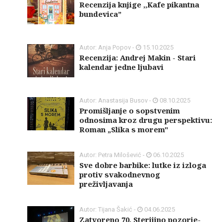
Recenzija knjige ,,Kafe pikantna
bundevica”
Autor: Anja Popov -
15.10.2025
Recenzija: Andrej Makin - Stari
kalendar jedne ljubavi
Autor: Anastasija Busov -
08.10.2025
Promišljanje o sopstvenim
odnosima kroz drugu perspektivu:
Roman „Slika s morem"
Autor: Petra Milošević -
06.10.2025
Sve dobre barbike: lutke iz izloga
protiv svakodnevnog
preživljavanja
Autor: Tijana Šakić -
04.06.2025
Zatvoreno 70. Sterijino pozorje-