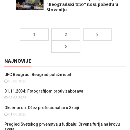
“Beogradski trio” nosi pobedu u
Sloveniju
1
2
3
NAJNOVIJE
UFC Beograd: Beograd polaže ispit
05.08.2026
01.11.2034: Fotografijom protiv zaborava
03.08.2026
Oksimoron: Džez profesionalac u Srbiji
01.08.2026
Pregled Svetskog prvenstva u fudbalu: Crvena furija na krovu
sveta