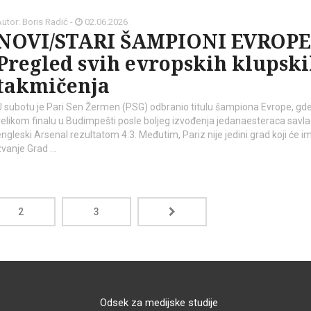
utor: Boris Radić -
02.06.2026
NOVI/STARI ŠAMPIONI EVROPE
Pregled svih evropskih klupsk
takmičenja
U subotu je Pari Sen Žermen (PSG) odbranio titulu šampiona Evrope, gde
velikom finalu u Budimpešti posle boljeg izvođenja jedanaesteraca savla
engleski Arsenal rezultatom 4:3. Međutim, Pariz nije jedini grad koji će im
zvanje Grad …
2
3
Odsek za medijske studije