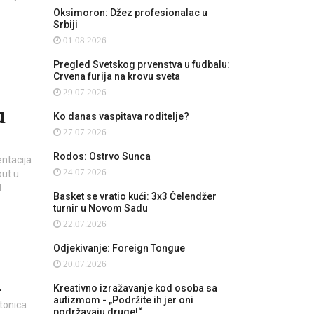
Oksimoron: Džez profesionalac u
Srbiji
01.08.2026
Pregled Svetskog prvenstva u fudbalu:
Crvena furija na krovu sveta
29.07.2026
u
Ko danas vaspitava roditelje?
27.07.2026
Rodos: Ostrvo Sunca
entacija
24.07.2026
put u
d
Basket se vratio kući: 3x3 Čelendžer
turnir u Novom Sadu
22.07.2026
Odjekivanje: Foreign Tongue
20.07.2026
u
Kreativno izražavanje kod osoba sa
autizmom - „Podržite ih jer oni
tonica
podržavaju druge!“