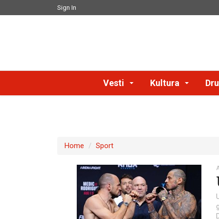
Sign In
Vesti
Kultura
Dru
Home
Sport
A