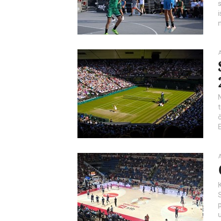
s
A
t
A
p