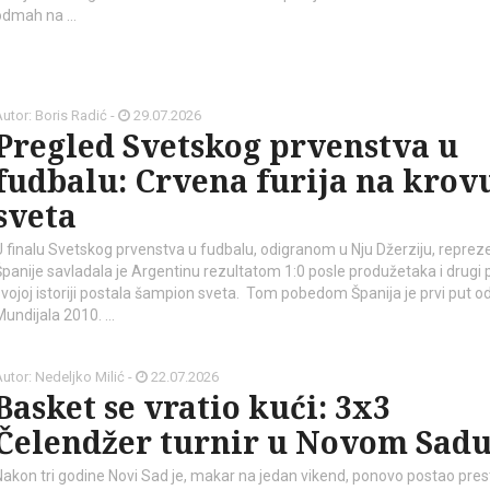
odmah na …
utor: Boris Radić -
29.07.2026
Pregled Svetskog prvenstva u
fudbalu: Crvena furija na krov
sveta
U finalu Svetskog prvenstva u fudbalu, odigranom u Nju Džerziju, reprez
Španije savladala je Argentinu rezultatom 1:0 posle produžetaka i drugi 
svojoj istoriji postala šampion sveta. Tom pobedom Španija je prvi put o
Mundijala 2010. …
utor: Nedeljko Milić -
22.07.2026
Basket se vratio kući: 3x3
Čelendžer turnir u Novom Sad
Nakon tri godine Novi Sad je, makar na jedan vikend, ponovo postao pres