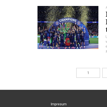
A
1
Impresum