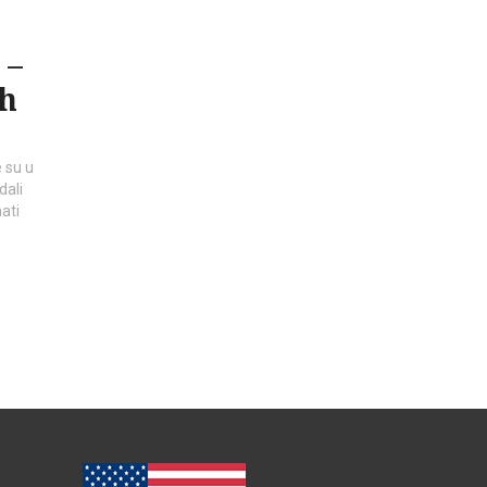
 –
ih
 su u
dali
ati