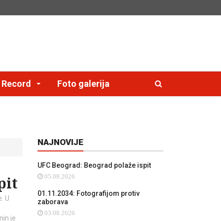
e Record
Foto galerija
NAJNOVIJE
UFC Beograd: Beograd polaže ispit
05.08.2026
pit
01.11.2034: Fotografijom protiv
e. U
zaborava
03.08.2026
in je