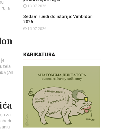
tou
18.07.2026
ru, a
Sedam rundi do istorije: Vimbldon
2026.
16.07.2026
don
KARIKATURA
 je
 uzela
ba (All
ića
ija za
 pobedu
ovanju