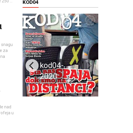
e 250 …
KOD04
u
t, snagu
je za
 na
kod04-
2020
u
de nad
rofeja u