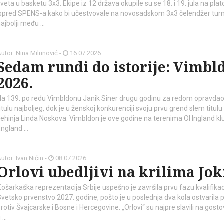
veta u basketu 3x3. Ekipe iz 12 država okupile su se 18. i 19. jula na pla
ispred SPENS-a kako bi učestvovale na novosadskom 3x3 čelendžer turni
najbolji među …
utor: Nina Milunović -
16.07.2026
Sedam rundi do istorije: Vimbl
2026.
Na 139. po redu Vimbldonu Janik Siner drugu godinu za redom opravdao
itulu najboljeg, dok je u ženskoj konkurenciji svoju prvu grend slem titulu
čehinja Linda Noskova. Vimbldon je ove godine na terenima Ol Ingland klu
England …
utor: Ivan Nićin -
08.07.2026
Orlovi ubedljivi na krilima Jok
Кošarkaška reprezentacija Srbije uspešno je završila prvu fazu kvalifikac
Svetsko prvenstvo 2027. godine, pošto je u poslednja dva kola ostvarila
rotiv Švajcarske i Bosne i Hercegovine. „Orlovi“ su najpre slavili na gost
u …