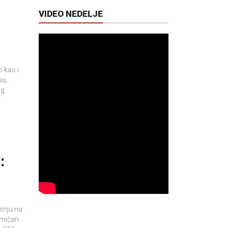
VIDEO NEDELJE
o kao i
as,
og
:
enju na
mičari