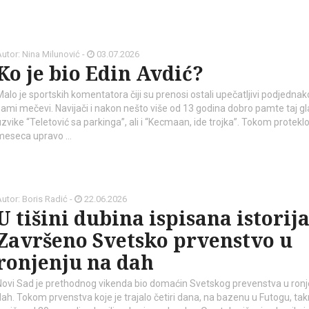
utor: Nina Milunović -
03.07.2026
Ko je bio Edin Avdić?
Malo je sportskih komentatora čiji su prenosi ostali upečatljivi podjednak
sami mečevi. Navijači i nakon nešto više od 13 godina dobro pamte taj gl
uzvike “Teletović sa parkinga”, ali i “Kecmaan, ide trojka”. Tokom protekl
meseca upravo …
utor: Boris Radić -
22.06.2026
U tišini dubina ispisana istorija
Završeno Svetsko prvenstvo u
ronjenju na dah
Novi Sad je prethodnog vikenda bio domaćin Svetskog prevenstva u ronj
dah. Tokom prvenstva koje je trajalo četiri dana, na bazenu u Futogu, tak