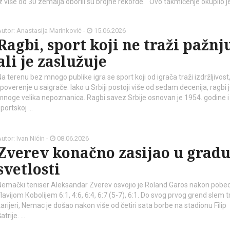
iz više od 30 zemalja oborili su brojne rekorde. Ovo takmičenje okupilo j
utor: Anastasija Marinković -
15.06.2026
Ragbi, sport koji ne traži pažnj
ali je zaslužuje
Na terenu bez mnogo publike igra se sport koji od igrača traži izdržljivos
 poverenje u saigrače. Iako u Srbiji postoji više od sedam decenija, ragbi 
mnoge velika nepoznanica. Ragbi savez Srbije osnovan je 1954. godine i
sportskoj …
kod04-
kod04-
2018
2019
utor: Ivan Nićin -
08.06.2026
Zverev konačno zasijao u grad
svetlosti
Nemački teniser Aleksandar Zverev osvojio je Roland Garos nakon pobe
lavijom Кobolijem 6:1, 4:6, 6:4, 6:7 (5-7), 6:1. Do svog prvog grend slem t
karijeri, Nemac je došao nakon više od četiri sata borbe na stadionu Filip
atrije. …