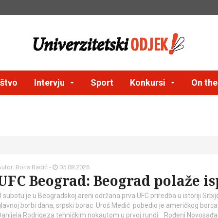
štvo
Intervju
Sport
Konkursi
On th
utor: Boris Radić -
05.08.2026
UFC Beograd: Beograd polaže is
U subotu je u Beogradskoj areni održana prva UFC priredba u istoriji Srbij
glavnoj borbi dana, srpski borac Uroš Medić pobedio je američkog borca
Danijela Rodrigeza tehničkim nokautom u prvoj rundi. Rođeni Novosađan