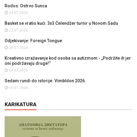
Rodos: Ostrvo Sunca
24.07.2026
Basket se vratio kući: 3x3 Čelendžer turnir u Novom Sadu
22.07.2026
Odjekivanje: Foreign Tongue
20.07.2026
Kreativno izražavanje kod osoba sa autizmom - „Podržite ih jer
oni podržavaju druge!“
18.07.2026
Sedam rundi do istorije: Vimbldon 2026.
16.07.2026
KARIKATURA