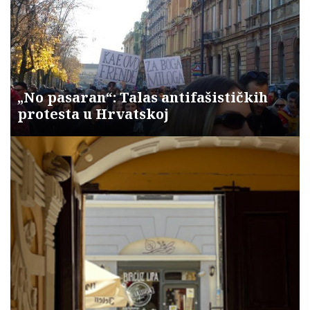
„No pasaran“: Talas antifašističkih
protesta u Hrvatskoj