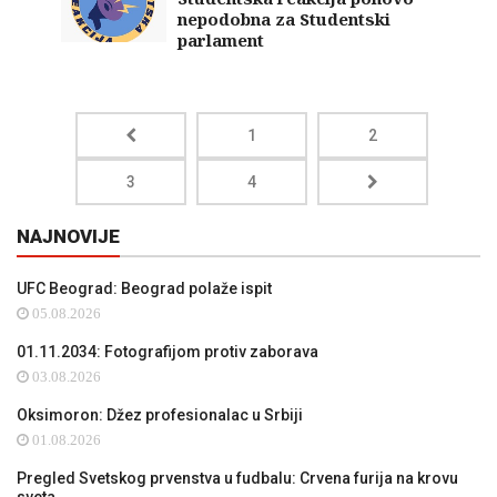
nepodobna za Studentski
parlament
1
2
3
4
NAJNOVIJE
UFC Beograd: Beograd polaže ispit
05.08.2026
01.11.2034: Fotografijom protiv zaborava
03.08.2026
Oksimoron: Džez profesionalac u Srbiji
01.08.2026
Pregled Svetskog prvenstva u fudbalu: Crvena furija na krovu