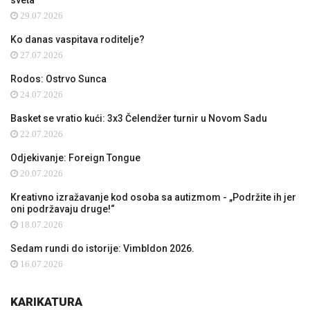
sveta
29.07.2026
Ko danas vaspitava roditelje?
27.07.2026
Rodos: Ostrvo Sunca
24.07.2026
Basket se vratio kući: 3x3 Čelendžer turnir u Novom Sadu
22.07.2026
Odjekivanje: Foreign Tongue
20.07.2026
Kreativno izražavanje kod osoba sa autizmom - „Podržite ih jer
oni podržavaju druge!“
18.07.2026
Sedam rundi do istorije: Vimbldon 2026.
16.07.2026
KARIKATURA