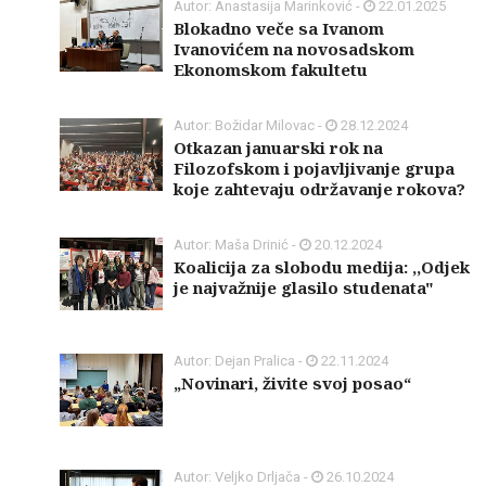
Autor: Anastasija Marinković -
22.01.2025
Blokadno veče sa Ivanom
Ivanovićem na novosadskom
Ekonomskom fakultetu
Autor: Božidar Milovac -
28.12.2024
Otkazan januarski rok na
Filozofskom i pojavljivanje grupa
koje zahtevaju održavanje rokova?
Autor: Maša Drinić -
20.12.2024
Koalicija za slobodu medija: ,,Odjek
je najvažnije glasilo studenata"
Autor: Dejan Pralica -
22.11.2024
„Novinari, živite svoj posao“
Autor: Veljko Drljača -
26.10.2024