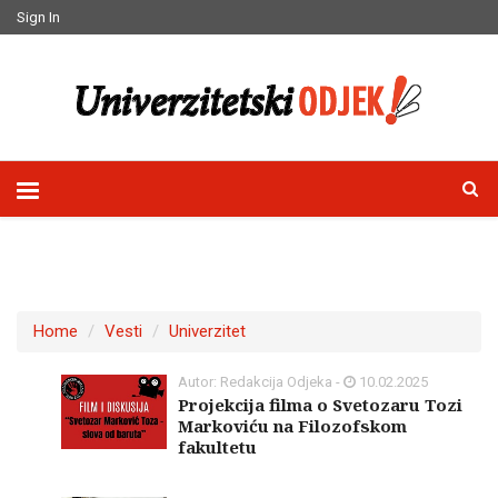
Sign In
Home
Vesti
Univerzitet
Autor: Redakcija Odjeka -
10.02.2025
Projekcija filma o Svetozaru Tozi
Markoviću na Filozofskom
fakultetu