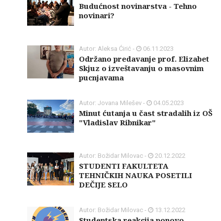
Budućnost novinarstva - Tehno
novinari?
Autor: Aleksa Ćirić -
06.11.2023
Održano predavanje prof. Elizabet
Skjuz o izveštavanju o masovnim
pucnjavama
Autor: Jovana Milešev -
04.05.2023
Minut ćutanja u čast stradalih iz OŠ
"Vladislav Ribnikar"
Autor: Božidar Milovac -
20.12.2022
STUDENTI FAKULTETA
TEHNIČKIH NAUKA POSETILI
DEČIJE SELO
Autor: Božidar Milovac -
13.12.2022
Studentska reakcija ponovo