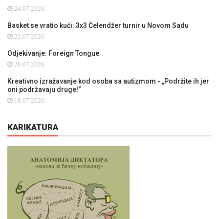
24.07.2026
Basket se vratio kući: 3x3 Čelendžer turnir u Novom Sadu
22.07.2026
Odjekivanje: Foreign Tongue
20.07.2026
Kreativno izražavanje kod osoba sa autizmom - „Podržite ih jer
oni podržavaju druge!“
18.07.2026
KARIKATURA