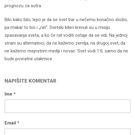
prognozu za sutra.
Bilo kako bilo, lepo je da se svet bar u nečemu konačno složio,
pa makar to bio i „rat“. Svetski lideri krenuli su u misiju
spasavanja sveta, a ko će rat voditi ostaje da se vidi. Na jednoj
strani su alternativci, da ne kažemo zemlja, na drugoj svet, da
ne kažemo mejnstrim mediji i novac. Svet vodi 1:0, samo da ne
bude povratne utakmice.
NAPIŠITE KOMENTAR
Ime *
Email *