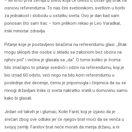
– Mi smo prva zemlja u svetu koja će uvesti u Ustav gej brak na
osnovu referenduma. To nas čini svetionikom, svetlom u borbi
za jednakost i slobodu u ostatku sveta. Ovo je dan kad sam
ponosan što sam Irac – tom prilikom rekao je Leo Varadkar,
irski ministar zdravlja.
Pitanje koje je postavljeno biračima na referendumu glasi: ,,Brak
mogu sklopiti dve osobe u skladu sa zakonom bez obzira na
njihov pol“ i većina je glasala sa ,,da“. O tome koliko je Ircima
bilo značajno to pitanje svedoči i odziv na referendumu, koji je
bio iznad 60 odsto, veći nego na bilo kom referendumu u
poslednje dve decenije, čemu je pripomogla i činjenica da su se
mnogi državljani Irske iz sveta nakratko vratili u domovinu samo
kako bi glasali.
Jedan od takvih je i glumac, Kolin Farel, koji je izjavio da je
srećan zbog ove odluke jer će njegov brat moći da se venča u
svojoj zemlji. Farelov brat neće morati da menja državu, a ni