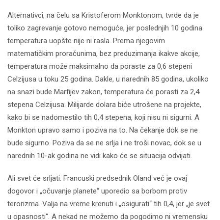
Alternativci, na čelu sa Kristoferom Monktonom, tvrde da je
toliko zagrevanje gotovo nemoguće, jer poslednjih 10 godina
temperatura uopšte nije ni rasla. Prema njegovim
matematičkim proračunima, bez preduzimanja ikakve akcije,
temperatura može maksimalno da poraste za 0,6 stepeni
Celzijusa u toku 25 godina. Dakle, u narednih 85 godina, ukoliko
na snazi bude Marfijev zakon, temperatura će porasti za 2,4
stepena Celzijusa. Milijarde dolara biće utrošene na projekte,
kako bi se nadomestilo tih 0,4 stepena, koji nisu ni sigurni. A
Monkton upravo samo i poziva na to. Na čekanje dok se ne
bude sigurno. Poziva da se ne srlja i ne troši novac, dok se u
narednih 10-ak godina ne vidi kako će se situacija odvijati.
Ali svet će srljati. Francuski predsednik Oland već je ovaj
dogovor i „očuvanje planete“ uporedio sa borbom protiv
terorizma. Valja na vreme krenuti i „osigurati“ tih 0,4, jer „je svet
u opasnosti“. A nekad ne možemo da pogodimo ni vremensku