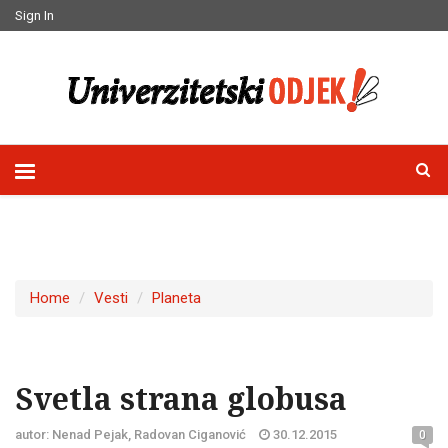
Sign In
Home
Vesti
Planeta
Svetla strana globusa
autor: Nenad Pejak, Radovan Ciganović
30.12.2015
0