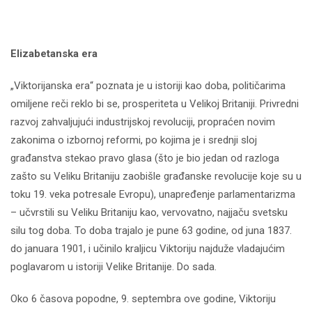
Elizabetanska era
„Viktorijanska era“ poznata je u istoriji kao doba, političarima
omiljene reči reklo bi se, prosperiteta u Velikoj Britaniji. Privredni
razvoj zahvaljujući industrijskoj revoluciji, propraćen novim
zakonima o izbornoj reformi, po kojima je i srednji sloj
građanstva stekao pravo glasa (što je bio jedan od razloga
zašto su Veliku Britaniju zaobišle građanske revolucije koje su u
toku 19. veka potresale Evropu), unapređenje parlamentarizma
– učvrstili su Veliku Britaniju kao, vervovatno, najjaču svetsku
silu tog doba. To doba trajalo je pune 63 godine, od juna 1837.
do januara 1901, i učinilo kraljicu Viktoriju najduže vladajućim
poglavarom u istoriji Velike Britanije. Do sada.
Oko 6 časova popodne, 9. septembra ove godine, Viktoriju