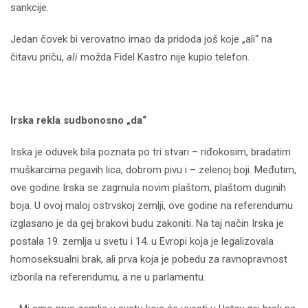
sankcije.
Jedan čovek bi verovatno imao da pridoda još koje „ali“ na
čitavu priču,
ali
možda Fidel Kastro nije kupio telefon.
Irska rekla sudbonosno „da“
Irska je oduvek bila poznata po tri stvari – riđokosim, bradatim
muškarcima pegavih lica, dobrom pivu i – zelenoj boji. Međutim,
ove godine Irska se zagrnula novim plaštom, plaštom duginih
boja. U ovoj maloj ostrvskoj zemlji, ove godine na referendumu
izglasano je da gej brakovi budu zakoniti. Na taj način Irska je
postala 19. zemlja u svetu i 14. u Evropi koja je legalizovala
homoseksualni brak, ali prva koja je pobedu za ravnopravnost
izborila na referendumu, a ne u parlamentu.