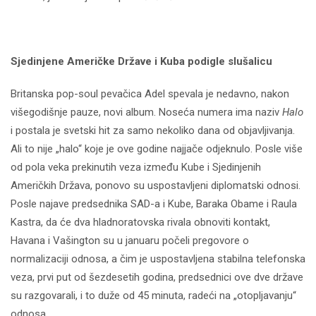
Sjedinjene Američke Države i Kuba podigle slušalicu
Britanska pop-soul pevačica Adel spevala je nedavno, nakon
višegodišnje pauze, novi album. Noseća numera ima naziv
Halo
i postala je svetski hit za samo nekoliko dana od objavljivanja.
Ali to nije „halo“ koje je ove godine najjače odjeknulo. Posle više
od pola veka prekinutih veza između Kube i Sjedinjenih
Američkih Država, ponovo su uspostavljeni diplomatski odnosi.
Posle najave predsednika SAD-a i Kube, Baraka Obame i Raula
Kastra, da će dva hladnoratovska rivala obnoviti kontakt,
Havana i Vašington su u januaru počeli pregovore o
normalizaciji odnosa, a čim je uspostavljena stabilna telefonska
veza, prvi put od šezdesetih godina, predsednici ove dve države
su razgovarali, i to duže od 45 minuta, radeći na „otopljavanju“
odnosa.