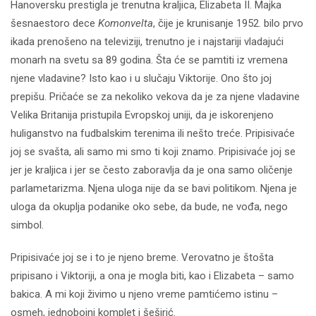
Hanoversku prestigla je trenutna kraljica, Elizabeta II. Majka
šesnaestoro dece
Komonvelta
, čije je krunisanje 1952. bilo prvo
ikada prenošeno na televiziji, trenutno je i najstariji vladajući
monarh na svetu sa 89 godina. Šta će se pamtiti iz vremena
njene vladavine? Isto kao i u slučaju Viktorije. Ono što joj
prepišu. Pričaće se za nekoliko vekova da je za njene vladavine
Velika Britanija pristupila Evropskoj uniji, da je iskorenjeno
huliganstvo na fudbalskim terenima ili nešto treće. Pripisivaće
joj se svašta, ali samo mi smo ti koji znamo. Pripisivaće joj se
jer je kraljica i jer se često zaboravlja da je ona samo oličenje
parlametarizma. Njena uloga nije da se bavi politikom. Njena je
uloga da okuplja podanike oko sebe, da bude, ne vođa, nego
simbol.
Pripisivaće joj se i to je njeno breme. Verovatno je štošta
pripisano i Viktoriji, a ona je mogla biti, kao i Elizabeta – samo
bakica. A mi koji živimo u njeno vreme pamtićemo istinu –
osmeh, jednobojni komplet i šeširić.