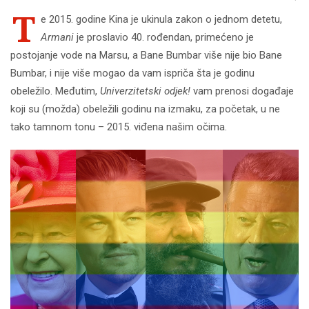
T
e 2015. godine Kina je ukinula zakon o jednom detetu,
Armani
je proslavio 40. rođendan, primećeno je
postojanje vode na Marsu, a Bane Bumbar više nije bio Bane
Bumbar, i nije više mogao da vam ispriča šta je godinu
obeležilo. Međutim,
Univerzitetski odjek!
vam prenosi događaje
koji su (možda) obeležili godinu na izmaku, za početak, u ne
tako tamnom tonu – 2015. viđena našim očima.