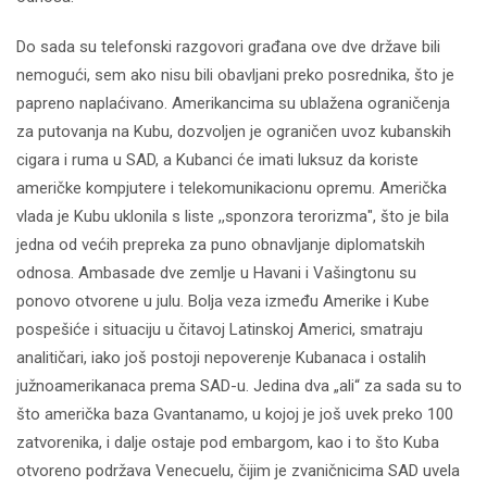
Do sada su telefonski razgovori građana ove dve države bili
nemogući, sem ako nisu bili obavljani preko posrednika, što je
papreno naplaćivano. Amerikancima su ublažena ograničenja
za putovanja na Kubu, dozvoljen je ograničen uvoz kubanskih
cigara i ruma u SAD, a Kubanci će imati luksuz da koriste
američke kompjutere i telekomunikacionu opremu. Američka
vlada je Kubu uklonila s liste ,,sponzora terorizma", što je bila
jedna od većih prepreka za puno obnavljanje diplomatskih
odnosa. Ambasade dve zemlje u Havani i Vašingtonu su
ponovo otvorene u julu. Bolja veza između Amerike i Kube
pospešiće i situaciju u čitavoj Latinskoj Americi, smatraju
analitičari, iako još postoji nepoverenje Kubanaca i ostalih
južnoamerikanaca prema SAD-u. Jedina dva „ali“ za sada su to
što američka baza Gvantanamo, u kojoj je još uvek preko 100
zatvorenika, i dalje ostaje pod embargom, kao i to što Kuba
otvoreno podržava Venecuelu, čijim je zvaničnicima SAD uvela