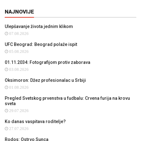
NAJNOVIJE
Ulepšavanje života jednim klikom
07.08.2026
UFC Beograd: Beograd polaže ispit
05.08.2026
01.11.2034: Fotografijom protiv zaborava
03.08.2026
Oksimoron: Džez profesionalac u Srbiji
01.08.2026
Pregled Svetskog prvenstva u fudbalu: Crvena furija na krovu
sveta
29.07.2026
Ko danas vaspitava roditelje?
27.07.2026
Rodos: Ostrvo Sunca