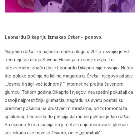
Leonardu Dikapriju izmakao
Oskar
– ponovo.
Nagradu
Oskar
za najbolju mušku ulogu u 2015. osvojio je Edi
Redmejn za ulogu Stivena Hokinga u
Teoriji svega
. To
istovremeno znači i da je Leonardo Dikaprio nije osvojio. Nešto
što polako počinje da liči na magarca iz
Šreka
i njegovo pitanje:
„Jesmo li stigli već jednom? “, internet ne prašta čuvenom
glumcu. Tokom godina Dikaprio i njegovi neuspešni pokušaji da
osvoji najprestižniju glumačku nagradu na svetu postali su
predmet pošalica na društvenim mrežama, od fotomontaža
uplakanog Leonarda do peticija da mu se pokloni jedan
Oskar
.
Sa ukupno 5 nominacija on je četvrti najnominovaniji glumac
koji nikada nije osvojio
Oskara
, on je „glumitnik“.