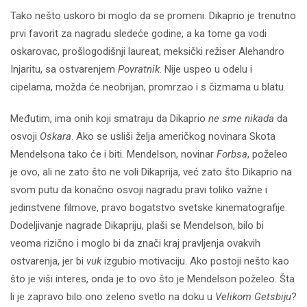
Tako nešto uskoro bi moglo da se promeni. Dikaprio je trenutno
prvi favorit za nagradu sledeće godine, a ka tome ga vodi
oskarovac, prošlogodišnji laureat, meksički režiser Alehandro
Injaritu, sa ostvarenjem
Povratnik
. Nije uspeo u odelu i
cipelama, možda će neobrijan, promrzao i s čizmama u blatu.
Međutim, ima onih koji smatraju da Dikaprio
ne sme nikada
da
osvoji
Oskara
. Ako se usliši želja američkog novinara Skota
Mendelsona tako će i biti. Mendelson, novinar
Forbsa
, poželeo
je ovo, ali ne zato što ne voli Dikaprija, već zato što Dikaprio na
svom putu da konačno osvoji nagradu pravi toliko važne i
jedinstvene filmove, pravo bogatstvo svetske kinematografije.
Dodeljivanje nagrade Dikapriju, plaši se Mendelson, bilo bi
veoma rizično i moglo bi da znači kraj pravljenja ovakvih
ostvarenja, jer bi
vuk
izgubio motivaciju. Ako postoji nešto kao
što je viši interes, onda je to ovo što je Mendelson poželeo. Šta
li je zapravo bilo ono zeleno svetlo na doku u
Velikom Getsbiju
?