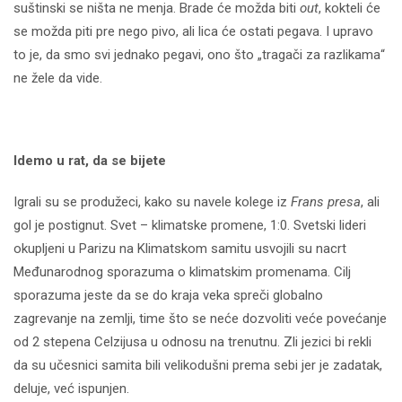
suštinski se ništa ne menja. Brade će možda biti
out
, kokteli će
se možda piti pre nego pivo, ali lica će ostati pegava. I upravo
to je, da smo svi jednako pegavi, ono što „tragači za razlikama“
ne žele da vide.
Idemo u rat, da se bijete
Igrali su se produžeci, kako su navele kolege iz
Frans presa
, ali
gol je postignut. Svet – klimatske promene, 1:0. Svetski lideri
okupljeni u Parizu na Klimatskom samitu usvojili su nacrt
Međunarodnog sporazuma o klimatskim promenama. Cilj
sporazuma jeste da se do kraja veka spreči globalno
zagrevanje na zemlji, time što se neće dozvoliti veće povećanje
od 2 stepena Celzijusa u odnosu na trenutnu. Zli jezici bi rekli
da su učesnici samita bili velikodušni prema sebi jer je zadatak,
deluje, već ispunjen.