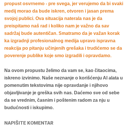
propust osvrnemo - pre svega, jer verujemo da bi svaki
medij morao da bude iskren, otvoren i jasan prema
svojoj publici. Ova situacija naterala nas je da
preispitamo naš rad i koliko nam je važno da sav
sadržaj bude autentičan. Smatramo da je važan korak
ka izgradnji profesionalnog medija upravo ispravna
reakcija po pitanju učinjenih grešaka i trudićemo se da
poverenje publike koje smo izgradili i opravdamo.
Na ovom propustu želimo da vam se, kao čitaocima,
iskreno izvinimo. Naše neznanje o korišćenju AI alata u
pomenutim tekstovima nije opravdanje i njihovo
objavljivanje je greška svih nas. Daćemo sve od sebe
da se vrednim, časnim i poštenim radom za nju u
budućnosti i iskupimo.
NAPIŠITE KOMENTAR