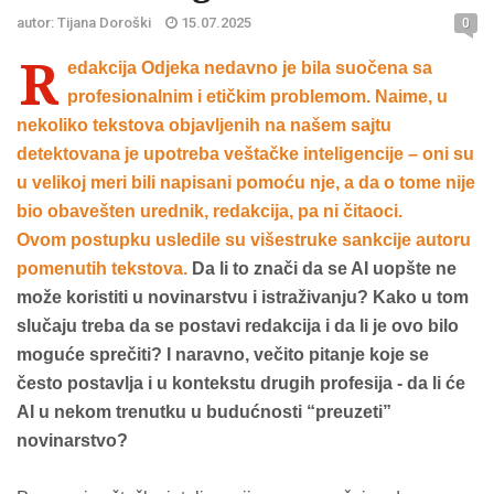
autor: Tijana Doroški
15.07.2025
0
R
edakcija Odjeka nedavno je bila suočena sa
profesionalnim i etičkim problemom. Naime, u
nekoliko tekstova objavljenih na našem sajtu
detektovana je upotreba veštačke inteligencije – oni su
u velikoj meri bili napisani pomoću nje, a da o tome nije
bio obavešten urednik, redakcija, pa ni čitaoci.
Ovom postupku usledile su višestruke sankcije autoru
pomenutih tekstova.
Da li to znači da se AI uopšte ne
može koristiti u novinarstvu i istraživanju? Kako u tom
slučaju treba da se postavi redakcija i da li je ovo bilo
moguće sprečiti? I naravno, večito pitanje koje se
često postavlja i u kontekstu drugih profesija - da li će
AI u nekom trenutku u budućnosti “preuzeti”
novinarstvo?