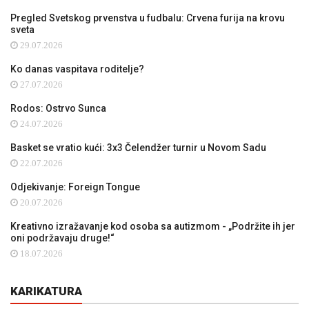
Pregled Svetskog prvenstva u fudbalu: Crvena furija na krovu
sveta
29.07.2026
Ko danas vaspitava roditelje?
27.07.2026
Rodos: Ostrvo Sunca
24.07.2026
Basket se vratio kući: 3x3 Čelendžer turnir u Novom Sadu
22.07.2026
Odjekivanje: Foreign Tongue
20.07.2026
Kreativno izražavanje kod osoba sa autizmom - „Podržite ih jer
oni podržavaju druge!“
18.07.2026
KARIKATURA