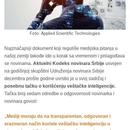
Foto: Applied Scientific Technologies
Najznačajniji dokument koji reguliše medijska pitanja u
našoj zemlji takođe ide u korak sa vremenom i prilagođava
se novinama.
Aktuelni Kodeks novinara Srbije
usvojen
na godišnjoj skupštini Udruženja novinara Srbije
decembra prošle godine uvrstio je u svoj sadržaj i
posebnu tačku o korišćenju veštačke inteligencije.
Tačka broj sedam odredbe o odgovornosti novinarka i
novinara govori:
„Mediji moraju da na transparentan, odgovoran i
srazmeran način koriste veštačku inteligenciju u