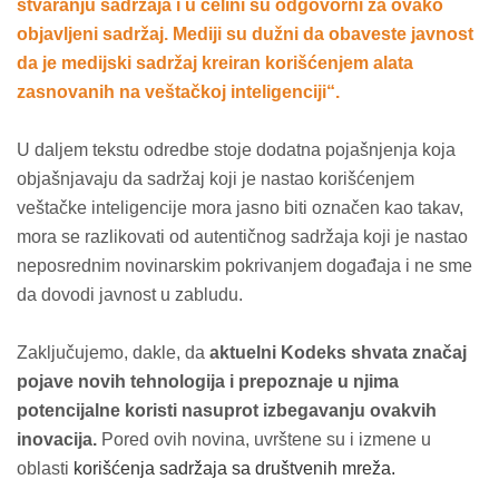
stvaranju sadržaja i u celini su odgovorni za ovako
objavljeni sadržaj. Mediji su dužni da obaveste javnost
da je medijski sadržaj kreiran korišćenjem alata
zasnovanih na veštačkoj inteligenciji“.
U daljem tekstu odredbe stoje dodatna pojašnjenja koja
objašnjavaju da sadržaj koji je nastao korišćenjem
veštačke inteligencije mora jasno biti označen kao takav,
mora se razlikovati od autentičnog sadržaja koji je nastao
neposrednim novinarskim pokrivanjem događaja i ne sme
da dovodi javnost u zabludu.
Zaključujemo, dakle, da
aktuelni Kodeks shvata značaj
pojave novih tehnologija i prepoznaje u njima
potencijalne koristi nasuprot izbegavanju ovakvih
inovacija.
Pored ovih novina, uvrštene su i izmene u
oblasti
korišćenja sadržaja sa društvenih mreža.