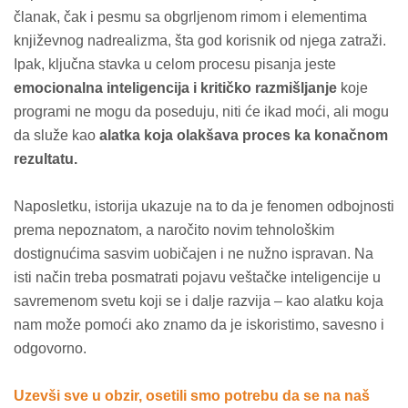
članak, čak i pesmu sa obgrljenom rimom i elementima
književnog nadrealizma, šta god korisnik od njega zatraži.
Ipak, ključna stavka u celom procesu pisanja jeste
emocionalna inteligencija i kritičko razmišljanje
koje
programi ne mogu da poseduju, niti će ikad moći, ali mogu
da služe kao
alatka koja olakšava proces ka konačnom
rezultatu.
Naposletku, istorija ukazuje na to da je fenomen odbojnosti
prema nepoznatom, a naročito novim tehnološkim
dostignućima sasvim uobičajen i ne nužno ispravan. Na
isti način treba posmatrati pojavu veštačke inteligencije u
savremenom svetu koji se i dalje razvija – kao alatku koja
nam može pomoći ako znamo da je iskoristimo, savesno i
odgovorno.
Uzevši sve u obzir,
osetili smo potrebu da se na naš