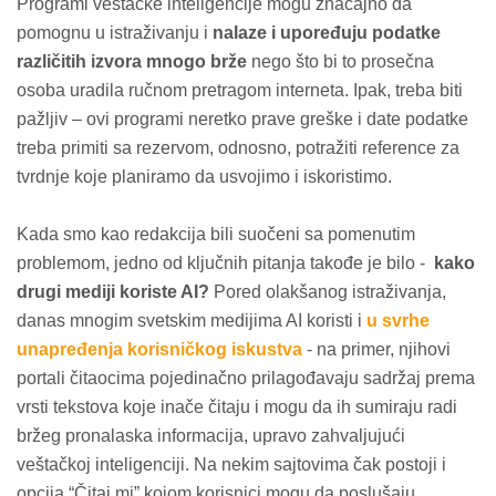
Programi veštačke inteligencije mogu značajno da
pomognu u istraživanju i
nalaze i upoređuju podatke
različitih izvora mnogo brže
nego što bi to prosečna
osoba uradila ručnom pretragom interneta. Ipak, treba biti
pažljiv – ovi programi neretko prave greške i date podatke
treba primiti sa rezervom, odnosno, potražiti reference za
tvrdnje koje planiramo da usvojimo i iskoristimo.
Kada smo kao redakcija bili suočeni sa pomenutim
problemom, jedno od ključnih pitanja takođe je bilo -
kako
drugi mediji koriste AI?
Pored olakšanog istraživanja,
danas mnogim svetskim medijima AI koristi i
u svrhe
unapređenja korisničkog iskustva
- na primer, njihovi
portali čitaocima pojedinačno prilagođavaju sadržaj prema
vrsti tekstova koje inače čitaju i mogu da ih sumiraju radi
bržeg pronalaska informacija, upravo zahvaljujući
veštačkoj inteligenciji. Na nekim sajtovima čak postoji i
opcija “Čitaj mi” kojom korisnici mogu da poslušaju