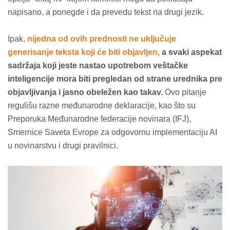
napisano, a ponegde i da prevedu tekst na drugi jezik.
Ipak,
nijedna od ovih prednosti ne uključuje
generisanje teksta koji će biti objavljen,
a svaki aspekat
sadržaja koji jeste nastao upotrebom veštačke
inteligencije mora biti pregledan od strane urednika pre
objavljivanja i jasno obeležen kao takav.
Ovo pitanje
regulišu razne međunarodne deklaracije, kao što su
Preporuka Međunarodne federacije novinara (IFJ),
Smernice Saveta Evrope za odgovornu implementaciju AI
u novinarstvu i drugi pravilnici.