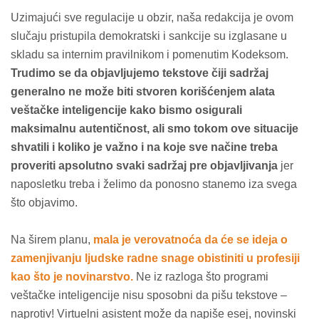
Uzimajući sve regulacije u obzir, naša redakcija je ovom
slučaju pristupila demokratski i sankcije su izglasane u
skladu sa internim pravilnikom i pomenutim Kodeksom.
Trudimo se da objavljujemo tekstove čiji sadržaj
generalno ne može biti stvoren korišćenjem alata
veštačke inteligencije kako bismo osigurali
maksimalnu autentičnost, ali smo tokom ove situacije
shvatili i koliko je važno i na koje sve načine treba
proveriti apsolutno svaki sadržaj pre objavljivanja
jer
naposletku treba i želimo da ponosno stanemo iza svega
što objavimo.
Na širem planu,
mala je verovatnoća da će se ideja o
zamenjivanju ljudske radne snage obistiniti u profesiji
kao što je novinarstvo.
Ne iz razloga što programi
veštačke inteligencije nisu sposobni da pišu tekstove –
naprotiv! Virtuelni asistent može da napiše esej, novinski