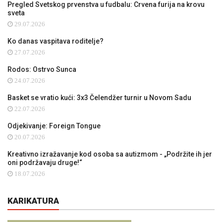
Pregled Svetskog prvenstva u fudbalu: Crvena furija na krovu
sveta
29.07.2026
Ko danas vaspitava roditelje?
27.07.2026
Rodos: Ostrvo Sunca
24.07.2026
Basket se vratio kući: 3x3 Čelendžer turnir u Novom Sadu
22.07.2026
Odjekivanje: Foreign Tongue
20.07.2026
Kreativno izražavanje kod osoba sa autizmom - „Podržite ih jer
oni podržavaju druge!“
18.07.2026
KARIKATURA