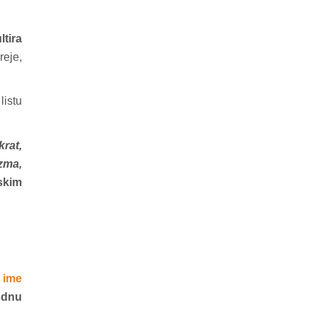
ltira
reje,
listu
rat,
zma,
skim
 ime
odnu