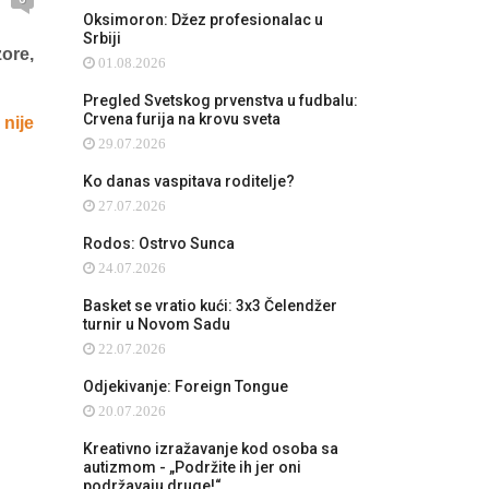
Oksimoron: Džez profesionalac u
Srbiji
zore,
01.08.2026
Pregled Svetskog prvenstva u fudbalu:
Crvena furija na krovu sveta
 nije
29.07.2026
Ko danas vaspitava roditelje?
27.07.2026
Rodos: Ostrvo Sunca
24.07.2026
Basket se vratio kući: 3x3 Čelendžer
turnir u Novom Sadu
22.07.2026
Odjekivanje: Foreign Tongue
20.07.2026
Kreativno izražavanje kod osoba sa
autizmom - „Podržite ih jer oni
podržavaju druge!“