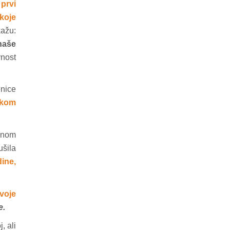
 prvi
koje
ažu:
naše
vnost
enice
skom
dnom
šila
ine,
voje
e.
, ali