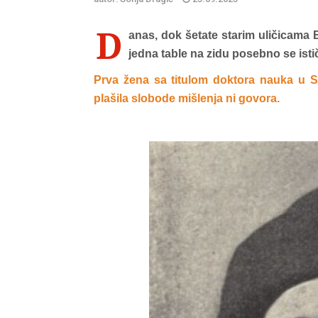
D
anas, dok šetate starim uličicama 
jedna table na zidu posebno se istič
Prva žena sa titulom doktora nauka u Srbi
plašila slobode mišlenja ni govora.