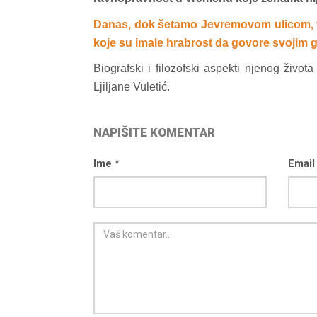
Danas, dok šetamo Jevremovom ulicom, vre
koje su imale hrabrost da govore svojim 
Biografski i filozofski aspekti njenog život
Ljiljane Vuletić.
NAPIŠITE KOMENTAR
Ime *
Email