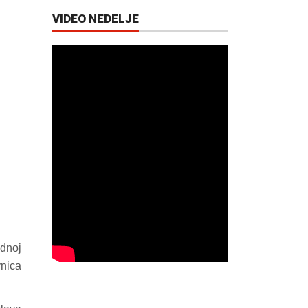
VIDEO NEDELJE
ednoj
vnica