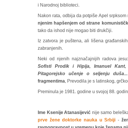
i Narodnoj biblioteci.
Nakon rata, odbija da potpiše Apel srpksom n
njenim hapšenjem od strane komunistički
tako da ishod nije mogao biti drukčiji.
Iz zatvora je puštena, ali lišena građanski
zabranjenih.
Neki od njenih najznačajnijih radova jes
Sofisti Prodik i Hipija, Imanuel Kan
Pitagorejsko učenje o seljenju duša
...
fragmentima
, Prevodila je s latinskog, grčk
Preminula je 1981. godine u svojoj 88. godin
Ime Ksenije Atanasijević
nije samo beleška
prve žene doktorke nauka u Srbiji
-
že
ravnopravnost u vremenu koje ženama nij