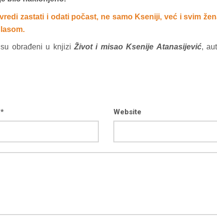
di zastati i odati počast, ne samo Kseniji, već i svim že
glasom.
a su obrađeni u knjizi
Život i misao Ksenije Atanasijević
, au
 *
Website