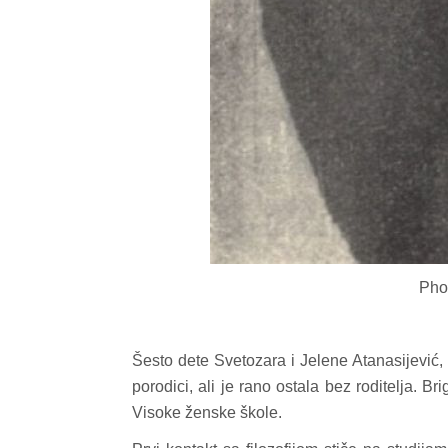
Pho
Šesto dete Svetozara i Jelene Atanasijević
porodici, ali je rano ostala bez roditelja. B
Visoke ženske škole.