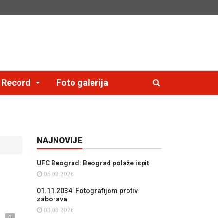
e Record
Foto galerija
NAJNOVIJE
UFC Beograd: Beograd polaže ispit
05.08.2026
01.11.2034: Fotografijom protiv
zaborava
03.08.2026
0