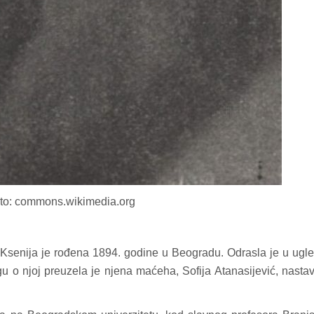
to: commons.wikimedia.org
, Ksenija je rođena 1894. godine u Beogradu. Odrasla je u ugl
rigu o njoj preuzela je njena maćeha, Sofija Atanasijević, nasta