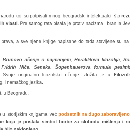
arodu koji su potpisali mnogi beogradski intelektualci, što
rezu
h vlasti.
Pre samog rata pisala je protiv nacizma i branila Jev
h prava, a sve njene knjige napisane do tada stavljene su na 
u:
Brunovo učenje o najmanjem, Heraklitova filozofija, Sok
t, Fridrih Niče, Seneka, Šopenhauerova formula pesimi
Svoje originalno filozofsko učenje izložila je u
Filozof
og, i nemačkog jezika.
i, u Beogradu.
 u istorijskim knjigama, već
podsetnik na dugo zaboravljeno
ne koja je postala simbol borbe za slobodu mišlenja i r
e bilo naklonjeno.