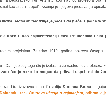
jama na Beogradskom univerzitetu, kod slavnog profesora Brani
poznat kao
„
strah i trepet”. Ksenija je njegova predavanja opisal
tva. Jedna studentkinja je počela da plače, a jedna je oti
naje
Kseniju kao najtalentovaniju među studentima i bira j
kod04-
kod04-
a brojnim projektima. Zajedno 1919. godine pokreću časopis
2018
2019
ri. Da li je zbog toga što je izabrana za naslednicu profesora ko
li zato što je retko ko mogao da prihvati uspeh mlade že
ski rad bira izazovnu temu:
filozofiju Đordana Bruna
, tragaju
Doktorsku tezu
Brunovo učenje o najmanjem
, odbranila j