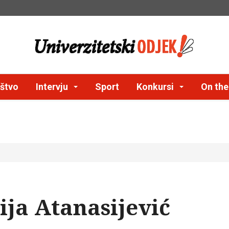
štvo
Intervju
Sport
Konkursi
On th
ija Atanasijević