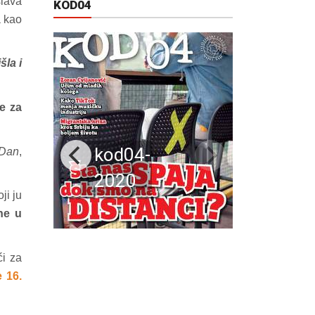
slava
KOD04
a kao
šla i
e za
kod04-
Dan
,
2020
ji ju
ne u
ći za
e 16.