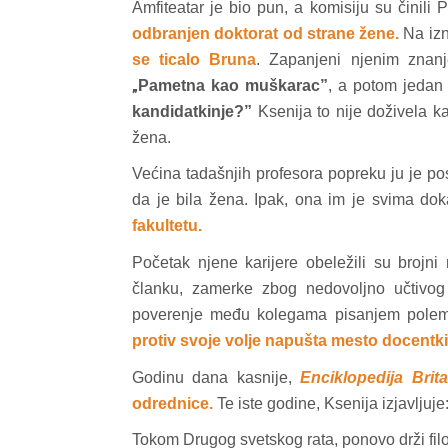
Amfiteatar je bio pun, a komisiju su činili 
odbranjen doktorat od strane žene.
Na izn
se ticalo Bruna
. Zapanjeni njenim znanj
„
Pametna kao muškarac”
, a potom jedan
kandidatkinje?”
Ksenija to nije doživela k
žena.
Većina tadašnjih profesora popreku ju je po
da je bila žena. Ipak, ona im je svima do
fakultetu.
Početak njene karijere obeležili su brojni
članku, zamerke zbog nedovoljno učtivog
poverenje među kolegama pisanjem polemi
protiv svoje volje napušta mesto docentki
Godinu dana kasnije,
Enciklopedija Brit
odrednice.
Te iste godine, Ksenija izjavljuje
Tokom Drugog svetskog rata, ponovo drži filo