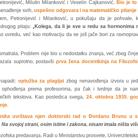
Petronijević, Milutin Milanković i Veselin Čajkanović.
Bio je to
enađenje svih,
uspešno odgovara i na matematičko pitanje 
em, Petronijević i Milanković, u pokušaju da je pohvale, k
 drugog pitaju:
„
Kolega, da li je sve u redu sa hormonima 
ao uvredu, već kao motivaciju da se još jače bori za ravnopra
smatrala. Problem nije bio u nedostatku znanja, već zbog činj
kazala suprotno, postavši
prva žena docentkinja na Filozof
 napadi:
optužba za plagijat
zbog nenavođenja izvora u je
 ophođenja prema profesorima, pa čak i tvrdnje da je naru
čkih tekstova. Kao posledica svega,
24. oktobra 1935. god
nje.
anika
uvrštava njen doktorski rad o Đordanu Brunu u s
:
Na svojoj strani, osim istine i zakona, nisam imala ništa viš
zofska predavanja. Radi u Ministarstvu prosvete, Univerzitetskoj