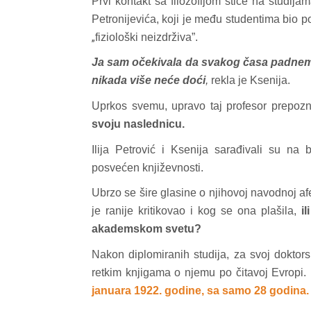
Prvi kontakt sa filozofijom stiče na studi
Petronijevića, koji je među studentima bio 
„
fiziološki neizdrživa”.
Ja sam očekivala da svakog časa padnem mr
nikada više neće doći
,
rekla je Ksenija.
Uprkos svemu, upravo taj profesor prepoz
svoju naslednicu.
d04-
kod04-
Ilija Petrović i Ksenija sarađivali su n
posvećen književnosti.
016
2017
Ubrzo se šire glasine o njihovoj navodnoj afe
je ranije kritikovao i kog se ona plašila,
i
akademskom svetu?
Nakon diplomiranih studija, za svoj doktor
retkim knjigama o njemu po čitavoj Evropi.
januara 1922. godine, sa samo 28 godina.