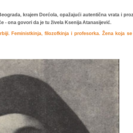
Beograda, krajem Dorćola, opažajući autentična vrata i pro
e - ona govori da je tu živela Ksenija Atanasijević.
ji. Feministkinja, filozofkinja i profesorka. Žena koja se