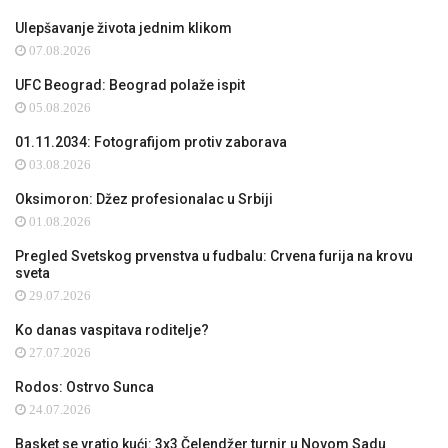
Ulepšavanje života jednim klikom
07.08.2026
UFC Beograd: Beograd polaže ispit
05.08.2026
01.11.2034: Fotografijom protiv zaborava
03.08.2026
Oksimoron: Džez profesionalac u Srbiji
01.08.2026
Pregled Svetskog prvenstva u fudbalu: Crvena furija na krovu
sveta
29.07.2026
Ko danas vaspitava roditelje?
27.07.2026
Rodos: Ostrvo Sunca
24.07.2026
Basket se vratio kući: 3x3 Čelendžer turnir u Novom Sadu