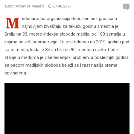
autor: Arsenije Mandić
20.06.2021
0
M
eđunarodna organizacija Reporteri bez granica u
najnovijem izveštaju za tekuću godinu smestila je
Srbiju na 93. mesto indeksa slobode medija, od 180 zemalja u
kojima se vrši posmatranje. To je u odnosu na 2019. godinu pad
za tri mesta, kada je Srbija bila na 90. mestu u svetu. Loše
stanje u medijima je višedecenijski problem, a poslednjih godina,
sa padom medijskih sloboda beleži se i rast nasilja prema
novinarima.