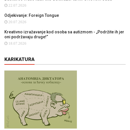
22.07.2026
Odjekivanje: Foreign Tongue
20.07.2026
Kreativno izražavanje kod osoba sa autizmom - „Podržite ih jer
oni podržavaju druge!“
18.07.2026
KARIKATURA