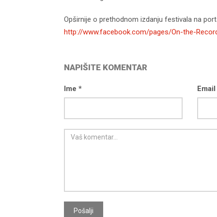
Opširnije o prethodnom izdanju festivala na porta
http://www.facebook.com/pages/On-the-Recor
NAPIŠITE KOMENTAR
Ime *
Email
d04-
kod04-
016
2017
Pošalji