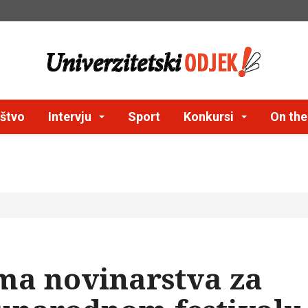
štvo
Intervju
Sport
Konkursi
On th
ma novinarstva za