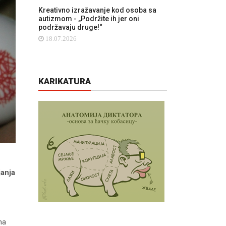
Kreativno izražavanje kod osoba sa
autizmom - „Podržite ih jer oni
podržavaju druge!“
18.07.2026
KARIKATURA
janja
ma