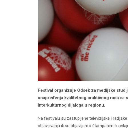
Festival organizuje Odsek za medijske studi
unapređenja kvalitetnog praktičnog rada sa s
interkulturnog dijaloga u regionu.
Na festivalu su zastupljene televizijske i radijsk
objavljivanju ili su objavljeni u štampanim ili 