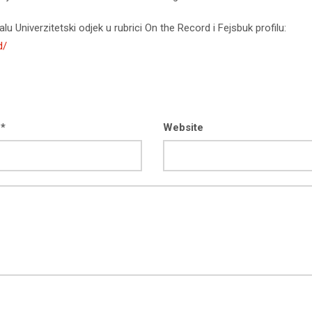
lu Univerzitetski odjek u rubrici On the Record i Fejsbuk profilu:
d/
 *
Website
kod04-
kod04-
2018
2019