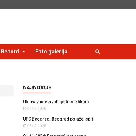
e Record
Foto galerija
NAJNOVIJE
Ulepšavanje života jednim klikom
07.08.2026
UFC Beograd: Beograd polaže ispit
05.08.2026