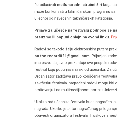
će odlučivati
međunarodni stručni žiri
koga sač
može konkurisati u takmičarskom programu sa v
u jednoj od navedenih takmičarskih kategorija.
Prijave za učešće na festivalu podnose se na
preuzme ili popuni onlajn na ovoml linku.
Pri
Radovi se takođe šalju elektronskim putem preko
on.the.record021@gmail.com
.
Prijavljeni rad
ima pravo da javno prezentuje sve prispele rado
festival koju popunjava svaki od učesnika. Za uč
Organizator zadržava pravo korišćenja festivalski
završetku festivala, nagrađeni radovi mogu biti 
emitovanju i na multimedijlanom portalu Univerzi
Ukoliko rad učesnika festivala bude nagrađen, a
nagrada. Ukoliko je autor nagrađenog priloga s
obavesti organizatora festivala. Troškove smešt