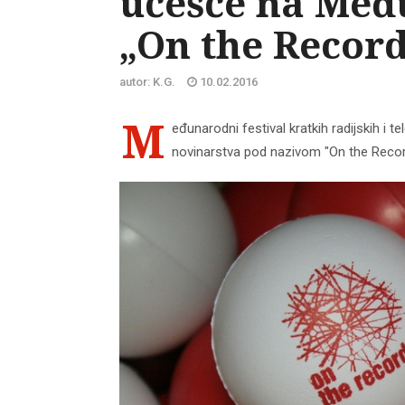
učešće na Međ
„On the Record
autor: K.G.
10.02.2016
M
eđunarodni festival kratkih radijskih i t
novinarstva pod nazivom "On the Recor