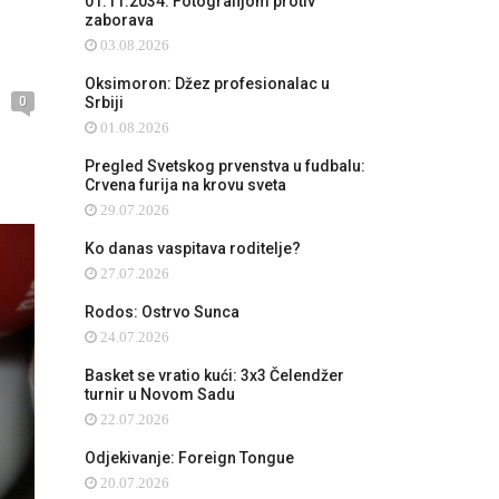
01.11.2034: Fotografijom protiv
zaborava
03.08.2026
Oksimoron: Džez profesionalac u
0
Srbiji
01.08.2026
Pregled Svetskog prvenstva u fudbalu:
Crvena furija na krovu sveta
29.07.2026
Ko danas vaspitava roditelje?
27.07.2026
Rodos: Ostrvo Sunca
24.07.2026
Basket se vratio kući: 3x3 Čelendžer
turnir u Novom Sadu
22.07.2026
Odjekivanje: Foreign Tongue
20.07.2026