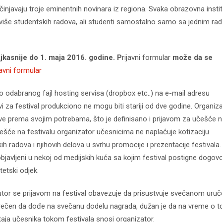
injavaju troje eminentnih novinara iz regiona. Svaka obrazovna instit
iše studentskih radova, ali studenti samostalno samo sa jednim r
jkasnije do 1. maja 2016. godine. P
rijavni formular
može da se
javni formular
 odabranog fajl hosting servisa (dropbox etc..) na e-mail adresu
ovi za festival produkciono ne mogu biti stariji od dve godine. Organiz
ve prema svojim potrebama, što je definisano i prijavom za učešće 
ešće na festivalu organizator učesnicima ne naplaćuje kotizaciju.
h radova i njihovih delova u svrhu promocije i prezentacije festivala
objavljeni u nekoj od medijskih kuća sa kojim festival postigne dogov
tetski odjek.
utor se prijavom na festival obavezuje da prisustvuje svečanom uruč
prečen da dođe na svečanu dodelu nagrada, dužan je da na vreme o 
aja učesnika tokom festivala snosi organizator.