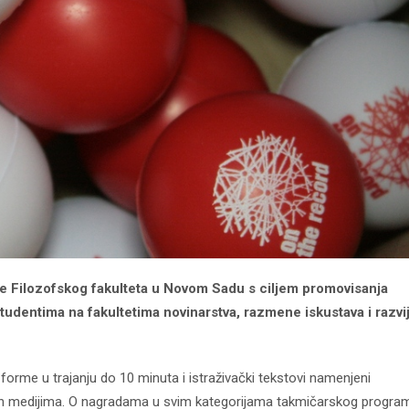
je Filozofskog fakulteta u Novom Sadu s ciljem promovisanja
tudentima na fakultetima novinarstva, razmene iskustava i razvi
e forme u trajanju do 10 minuta i istraživački tekstovi namenjeni
onlajn medijima. O nagradama u svim kategorijama takmičarskog progra