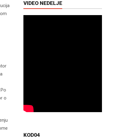
VIDEO NEDELJE
ucija
adom
ator
na
. Po
or o
enju
tome
KOD04