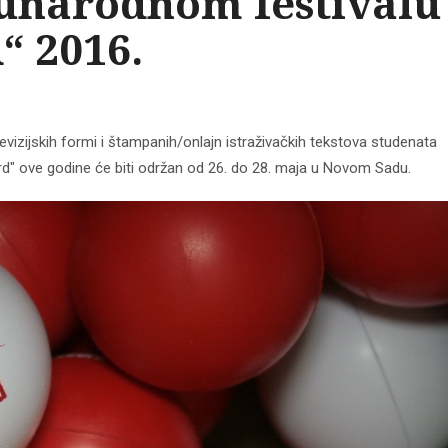
unarodnom festivalu
“ 2016.
elevizijskih formi i štampanih/onlajn istraživačkih tekstova studenata
d" ove godine će biti održan od 26. do 28. maja u Novom Sadu.