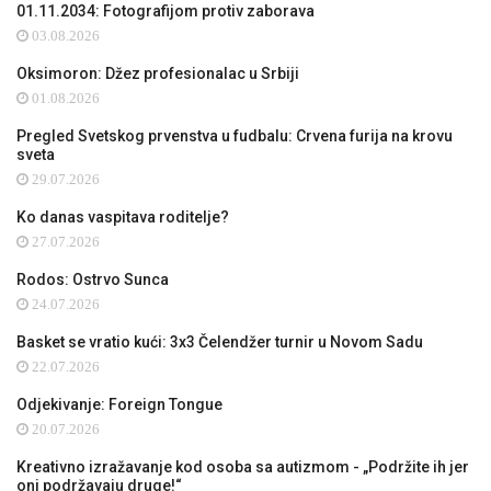
01.11.2034: Fotografijom protiv zaborava
03.08.2026
Oksimoron: Džez profesionalac u Srbiji
01.08.2026
Pregled Svetskog prvenstva u fudbalu: Crvena furija na krovu
sveta
29.07.2026
Ko danas vaspitava roditelje?
27.07.2026
Rodos: Ostrvo Sunca
24.07.2026
Basket se vratio kući: 3x3 Čelendžer turnir u Novom Sadu
22.07.2026
Odjekivanje: Foreign Tongue
20.07.2026
Kreativno izražavanje kod osoba sa autizmom - „Podržite ih jer
oni podržavaju druge!“