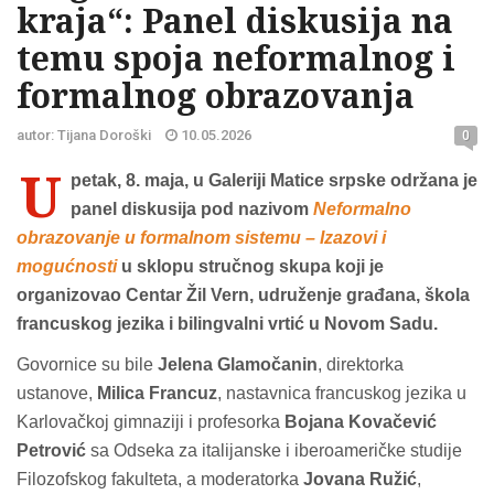
kraja“: Panel diskusija na
temu spoja neformalnog i
formalnog obrazovanja
autor: Tijana Doroški
10.05.2026
0
U
petak, 8. maja, u Galeriji Matice srpske održana je
panel diskusija pod nazivom
Neformalno
obrazovanje u formalnom sistemu – Izazovi i
mogućnosti
u sklopu stručnog skupa koji je
organizovao Centar Žil Vern, udruženje građana, škola
francuskog jezika i bilingvalni vrtić u Novom Sadu.
Govornice su bile
Jelena Glamočanin
, direktorka
ustanove,
Milica Francuz
, nastavnica francuskog jezika u
Karlovačkoj gimnaziji i profesorka
Bojana Kovačević
Petrović
sa Odseka za italijanske i iberoameričke studije
Filozofskog fakulteta, a moderatorka
Jovana Ružić
,