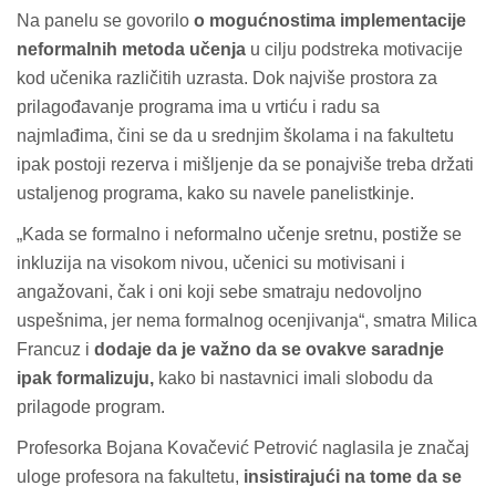
Na panelu se govorilo
o mogućnostima implementacije
neformalnih metoda učenja
u cilju podstreka motivacije
kod učenika različitih uzrasta. Dok najviše prostora za
prilagođavanje programa ima u vrtiću i radu sa
najmlađima, čini se da u srednjim školama i na fakultetu
ipak postoji rezerva i mišljenje da se ponajviše treba držati
ustaljenog programa, kako su navele panelistkinje.
„Kada se formalno i neformalno učenje sretnu, postiže se
inkluzija na visokom nivou, učenici su motivisani i
angažovani, čak i oni koji sebe smatraju nedovoljno
uspešnima, jer nema formalnog ocenjivanja“, smatra Milica
Francuz i
dodaje da je važno da se ovakve saradnje
ipak formalizuju,
kako bi nastavnici imali slobodu da
prilagode program.
Profesorka Bojana Kovačević Petrović naglasila je značaj
uloge profesora na fakultetu,
insistirajući na tome da se