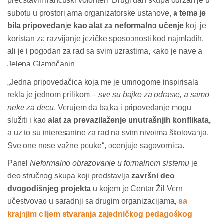
predstavili francuski volonteri. Drugi dan skupa održan je u
subotu u prostorijama organizatorske ustanove,
a tema je
bila pripovedanje kao alat za neformalno učenje
koji je
koristan za razvijanje jezičke sposobnosti kod najmlađih,
ali je i pogodan za rad sa svim uzrastima, kako je navela
Jelena Glamočanin.
„Jedna pripovedačica koja me je umnogome inspirisala
rekla je jednom prilikom –
sve su bajke za odrasle, a samo
neke za decu
. Verujem da bajka i pripovedanje mogu
služiti i kao
alat za prevazilaženje unutrašnjih konflikata,
a uz to su interesantne za rad na svim nivoima školovanja.
Sve one nose važne pouke“, ocenjuje sagovornica.
Panel
Neformalno obrazovanje u formalnom sistemu
je
deo stručnog skupa koji predstavlja
završni deo
dvogodišnjeg projekta
u kojem je Centar Žil Vern
učestvovao u saradnji sa drugim organizacijama,
sa
krajnjim ciljem stvaranja zajedničkog pedagoškog