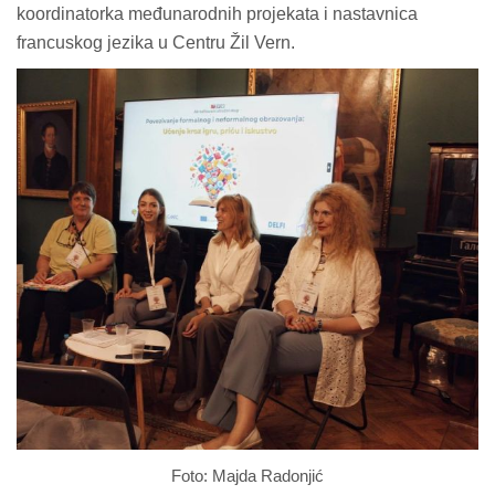
koordinatorka međunarodnih projekata i nastavnica
francuskog jezika u Centru Žil Vern.
Foto: Majda Radonjić