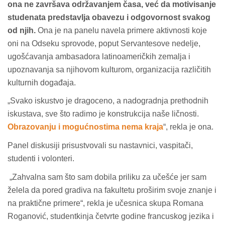
ona ne završava održavanjem časa, već da motivisanje
studenata predstavlja obavezu i odgovornost svakog
od njih.
Ona je na panelu navela primere aktivnosti koje
oni na Odseku sprovode, poput Servantesove nedelje,
ugošćavanja ambasadora latinoameričkih zemalja i
upoznavanja sa njihovom kulturom, organizacija različitih
kulturnih događaja.
„Svako iskustvo je dragoceno, a nadogradnja prethodnih
iskustava, sve što radimo je konstrukcija naše ličnosti.
Obrazovanju i mogućnostima nema kraja
“, rekla je ona.
Panel diskusiji prisustvovali su nastavnici, vaspitači,
studenti i volonteri.
„Zahvalna sam što sam dobila priliku za učešće jer sam
želela da pored gradiva na fakultetu proširim svoje znanje i
na praktične primere“, rekla je učesnica skupa Romana
Roganović, studentkinja četvrte godine francuskog jezika i