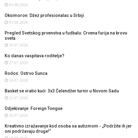
03.08.2026
Oksimoron: Džez profesionalac u Srbiji
01.08.2026
Pregled Svetskog prvenstva u fudbalu: Crvena furija na krovu
sveta
29.07.2026
Ko danas vaspitava roditelje?
27.07.2026
Rodos: Ostrvo Sunca
24.07.2026
Basket se vratio kući: 3x3 Čelendžer turnir u Novom Sadu
22.07.2026
Odjekivanje: Foreign Tongue
20.07.2026
Kreativno izražavanje kod osoba sa autizmom - „Podržite ih jer
oni podržavaju druge!“