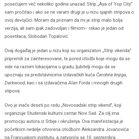
posećujem već nekoliko godina unazad. Strip „Aya of Yop City”
sam pročitao i ako se ne varam drugi je u nizu sjajnih stripova o
ovoj devojčici. Moram da priznam da mi je strip malo bolja
verzija, ali sam ipak zadovoljan i filmom– rekao je jedan od
posetilaca, Slobodan Topalović.
Ovaj događaj je jedan u nizu koji su organizatori „Strip vikenda”
pripremili za zainteresovane, te pored izložbi koje mogu da se
vide na raznim lokacijama u gradu, ljubitelji mogu da se
upoznaju sa predstavnicima izdavačkih kuća
Čarobna knjiga
,
Darkwood
, kao i sa izdavačima
Alan Forda
i mnogih drugih
stipova.
Ovo je inače deseti po redu „Novosadski strip vikend”, koji
organizuje Studenski kulturni centar Novi Sad. Za cilj ima
promociju autora iz Srbije i okruženja. Ova manifestacija je
početkom nedelje otvorena izložbom Aleksandra Jovanovića
na Francuskom institutu, a zatvoriće se 10. septembra