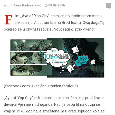
autor: Tanja Radovanović
09.09.2016
0
F
ilm „Aya of Yop City” snimljen po istoimenom stripu,
prikazan je 7. septembra na Brod teatru. Ovaj događaj
odigrao se u okviru festivala „Novosadski strip vikend”.
(facebook.com, zvanična stranica festivala)
„Aya of Yop City” je francuski animirani film, koji prati živote
devojke Aje i njenih drugarica. Radnja ovog filma odvija se
krajem 1970. godine, a smeštena je u grad Jopugon koje se