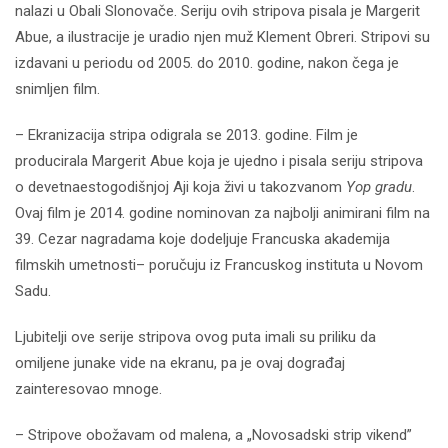
nalazi u Obali Slonovače. Seriju ovih stripova pisala je Margerit
Abue, a ilustracije je uradio njen muž Klement Obreri. Stripovi su
izdavani u periodu od 2005. do 2010. godine, nakon čega je
snimljen film.
– Ekranizacija stripa odigrala se 2013. godine. Film je
producirala Margerit Abue koja je ujedno i pisala seriju stripova
o devetnaestogodišnjoj Aji koja živi u takozvanom
Yop gradu
.
Ovaj film je 2014. godine nominovan za najbolji animirani film na
39. Cezar nagradama koje dodeljuje Francuska akademija
filmskih umetnosti– poručuju iz Francuskog instituta u Novom
Sadu.
Ljubitelji ove serije stripova ovog puta imali su priliku da
omiljene junake vide na ekranu, pa je ovaj dograđaj
zainteresovao mnoge.
– Stripove obožavam od malena, a „Novosadski strip vikend”