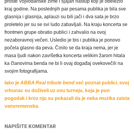
proste Vojvođanske zime i sjajan nastup koji je obeležio
kraj godine. Na poslednjih par pesama publika je bila sve
glasnija i glasnija, aplauzi su bili jači i dva sata je brzo
proletelo jer su se svi ludo zabavljali. Na kraju koncerta se
frontmen grupe obratio publici i zahvalio na ovoj
nezaboravnoj večeri. Usledio je bis i publika je ponovo
počela glasno da peva. Činilo se da kraja nema, jer je
masa ljudi nakon završetka koncerta velikim žarom hitala
ka članovima benda ne bi li ovaj događaj ovekovečili na
svojim fotografijama.
Iako je
ABBA Real tribute bend
već poznat publici, svoj
vrhunac su doživeli uz ovu turneju, koja je pun
pogodak i kroz nju su pokazali da je neka muzika zaista
vanvremenska.
NAPIŠITE KOMENTAR