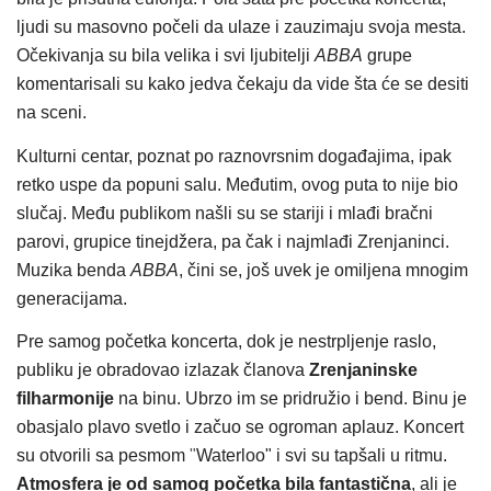
ljudi su masovno počeli da ulaze i zauzimaju svoja mesta.
Očekivanja su bila velika i svi ljubitelji
ABBA
grupe
komentarisali su kako jedva čekaju da vide šta će se desiti
na sceni.
Kulturni centar, poznat po raznovrsnim događajima, ipak
retko uspe da popuni salu. Međutim, ovog puta to nije bio
slučaj. Među publikom našli su se stariji i mlađi bračni
parovi, grupice tinejdžera, pa čak i najmlađi Zrenjaninci.
Muzika benda
ABBA
, čini se, još uvek je omiljena mnogim
generacijama.
Pre samog početka koncerta, dok je nestrpljenje raslo,
publiku je obradovao izlazak članova
Zrenjaninske
filharmonije
na binu. Ubrzo im se pridružio i bend. Binu je
obasjalo plavo svetlo i začuo se ogroman aplauz. Koncert
su otvorili sa pesmom
"
Waterloo" i svi su tapšali u ritmu.
Atmosfera je od samog početka bila fantastična
, ali je