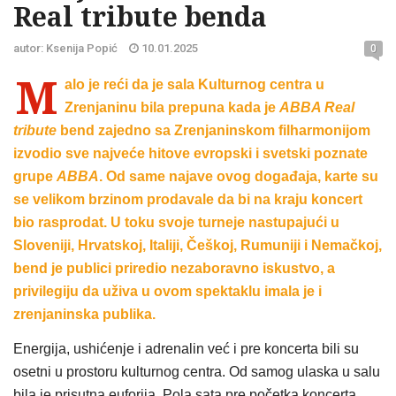
Real tribute benda
autor: Ksenija Popić
10.01.2025
0
M
alo je reći da je sala Kulturnog centra u
Zrenjaninu bila prepuna kada je
ABBA Real
tribute
bend zajedno sa Zrenjaninskom filharmonijom
izvodio sve najveće hitove evropski i svetski poznate
grupe
ABBA
. Od same najave ovog događaja, karte su
se velikom brzinom prodavale da bi na kraju koncert
bio rasprodat. U toku svoje turneje nastupajući u
Sloveniji, Hrvatskoj
,
Italiji,
Češkoj, Rumuniji i Nemačkoj,
bend je publici priredio nezaboravno iskustvo, a
privilegiju da uživa u ovom spektaklu imala je i
zrenjaninska publika.
Energija, ushićenje i adrenalin već i pre koncerta bili su
osetni u prostoru kulturnog centra. Od samog ulaska u salu
bila je prisutna euforija.
Pola sata pre početka koncerta,