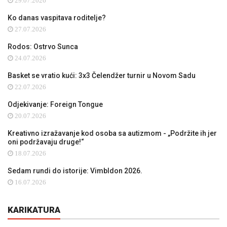
29.07.2026
Ko danas vaspitava roditelje?
27.07.2026
Rodos: Ostrvo Sunca
24.07.2026
Basket se vratio kući: 3x3 Čelendžer turnir u Novom Sadu
22.07.2026
Odjekivanje: Foreign Tongue
20.07.2026
Kreativno izražavanje kod osoba sa autizmom - „Podržite ih jer
oni podržavaju druge!“
18.07.2026
Sedam rundi do istorije: Vimbldon 2026.
16.07.2026
KARIKATURA