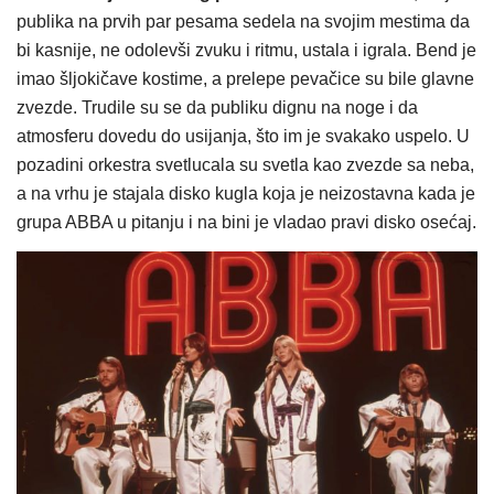
publika na prvih par pesama sedela na svojim mestima da
bi kasnije, ne odolevši zvuku i ritmu, ustala i igrala. Bend je
imao šljokičave kostime, a prelepe pevačice su bile glavne
zvezde. Trudile su se da publiku dignu na noge i da
atmosferu dovedu do usijanja, što im je svakako uspelo. U
pozadini orkestra svetlucala su svetla kao zvezde sa neba,
a na vrhu je stajala disko kugla koja je neizostavna kada je
grupa ABBA u pitanju i na bini je vladao pravi disko osećaj.