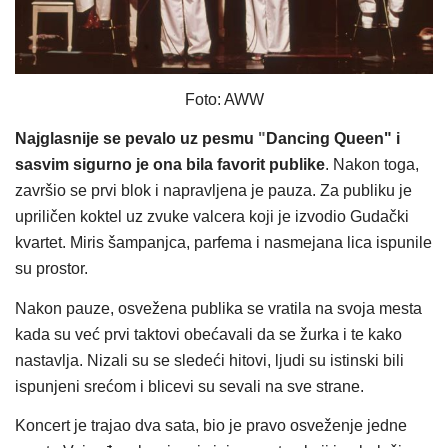
Foto: AWW
Najglasnije se pevalo uz pesmu
"
Dancing Queen" i
sasvim sigurno je ona bila favorit publike
. Nakon toga,
završio se prvi blok i napravljena je pauza. Za publiku je
upriličen koktel uz zvuke valcera koji je izvodio Gudački
kvartet. Miris šampanjca, parfema i nasmejana lica ispunile
su prostor.
Nakon pauze, osvežena publika se vratila na svoja mesta
kada su već prvi taktovi obećavali da se žurka i te kako
nastavlja. Nizali su se sledeći hitovi, ljudi su istinski bili
ispunjeni srećom i blicevi su sevali na sve strane.
Koncert je trajao dva sata, bio je pravo osveženje jedne