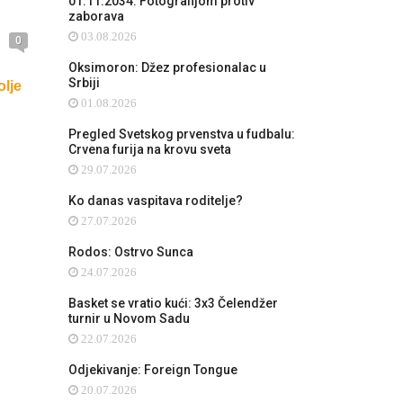
01.11.2034: Fotografijom protiv
zaborava
03.08.2026
0
Oksimoron: Džez profesionalac u
Srbiji
olje
01.08.2026
Pregled Svetskog prvenstva u fudbalu:
Crvena furija na krovu sveta
29.07.2026
Ko danas vaspitava roditelje?
27.07.2026
Rodos: Ostrvo Sunca
24.07.2026
Basket se vratio kući: 3x3 Čelendžer
turnir u Novom Sadu
22.07.2026
Odjekivanje: Foreign Tongue
20.07.2026