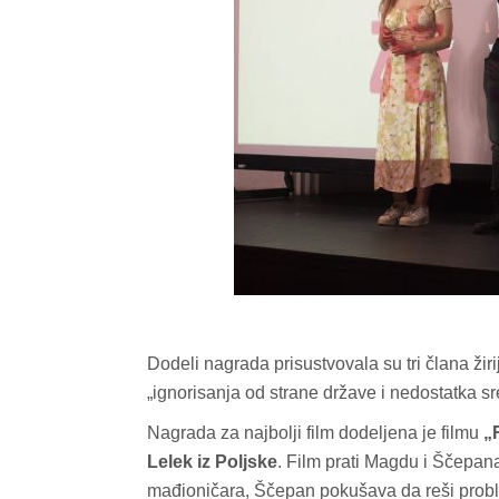
Dodeli nagrada prisustvovala su tri člana žir
„ignorisanja od strane države i nedostatka s
Nagrada za najbolji film dodeljena je filmu
„
Lelek iz Poljske
. Film prati Magdu i Ščepana
mađioničara, Ščepan pokušava da reši problem i