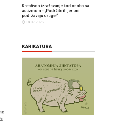
Kreativno izražavanje kod osoba sa
autizmom - „Podržite ih jer oni
podržavaju druge!“
18.07.2026
KARIKATURA
ne
ću