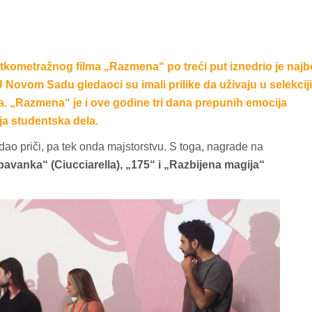
atkometražnog filma „Razmena“ po treći put iznedrio je najb
. U Novom Sadu gledaoci su imali prilike da uživaju u selekciji
a. „Razmena“ je i ove godine tri dana prepunih emocija
ja studentska dela.
t dao priči, pa tek onda majstorstvu. S toga, nagrade na
avanka“ (Ciucciarella), „175“ i „Razbijena magija“