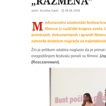
„RAZMENA“
autor: Kristina Savić
28.06.2026
M
eđunarodni studentski festival kr
filmove iz različitih krajeva sveta
animiranih, dokumentanih i igranih filmov
zatvorila dodelom nagrada za najistaknuti
Žiri je prilikom odabira naglasio da je prima
ovogodišnjem festivalu poneli su filmovi „
Usp
(Rozczarowani).