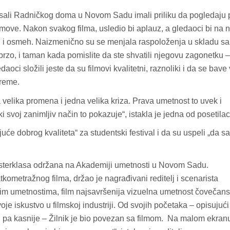
 sali Radničkog doma u Novom Sadu imali priliku da pogledaju 
lmove. Nakon svakog filma, usledio bi aplauz, a gledaoci bi na 
li i osmeh. Naizmenično su se menjala raspoloženja u skladu sa
o brzo, i taman kada pomislite da ste shvatili njegovu zagonetku –
oci složili jeste da su filmovi kvalitetni, raznoliki i da se bave 
reme.
velika promena i jedna velika kriza. Prava umetnost to uvek i
kod04-
kod04-
ki svoj zanimljiv način to pokazuje“, istakla je jedna od posetilac
2018
2019
juće dobrog kvaliteta“ za studentski festival i da su uspeli „da sa
 masterklasa održana na Akademiji umetnosti u Novom Sadu.
kometražnog filma, držao je nagrađivani reditelj i scenarista
vim umetnostima, film najsavršenija vizuelna umetnost čovečans
je iskustvo u filmskoj industriji. Od svojih početaka – opisujući
ih pa kasnije – Žilnik je bio povezan sa filmom. Na malom ekran