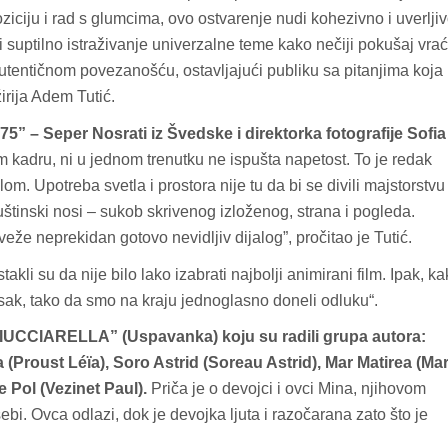
iciju i rad s glumcima, ovo ostvarenje nudi kohezivno i uverlji
i suptilno istraživanje univerzalne teme kako nečiji pokušaj vra
 autentičnom povezanošću, ostavljajući publiku sa pitanjima koja
irija Adem Tutić.
75” – Seper Nosrati iz Švedske i direktorka fotografije Sofia
 kadru, ni u jednom trenutku ne ispušta napetost. To je redak
m. Upotreba svetla i prostora nije tu da bi se divili majstorstvu
uštinski nosi – sukob skrivenog izloženog, strana i pogleda.
sveže neprekidan gotovo nevidljiv dijalog”, pročitao je Tutić.
stakli su da nije bilo lako izabrati najbolji animirani film. Ipak, k
tisak, tako da smo na kraju jednoglasno doneli odluku“.
IUCCIARELLA” (Uspavanka) koju su radili grupa autora:
a (Proust Léïa), Soro Astrid (Soreau Astrid), Mar Matirea (Ma
e Pol (Vezinet Paul).
Priča je o devojci i ovci Mina, njihovom
ebi. Ovca odlazi, dok je devojka ljuta i razočarana zato što je