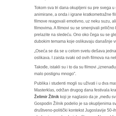
Tokom sva tri dana okupljeni su pre svega u
animirane, a onda i igrane kratkometražne fi
filmove reagovali emotivno, uz neku suzu, a
filmovima. A filmovi su se smenjivali priličn
prelazite na sledeću. Ono oko čega su se gleda
dubokim temama koje oslikavaju današnje v
„Oseća se da se u celom svetu dešava jedna 
d04-
kod04-
oslikava. I zaista svaki od ovih filmova na ne
016
2017
Takođe, istakli su i to da su filmovi „iznenađu
malo postignu mnogo”.
Publika i studenti mogli su uživati i u dva
Masterklas, održan drugog dana festivala krat
Želimir Žilnik
koji je naglasio da je „među s
Gospodin Žilnik podelio je sa okupljenima svo
društveno-politički kontekst Jugoslavije 50-