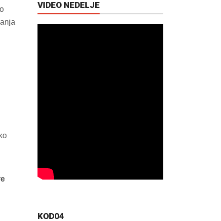
VIDEO NEDELJE
vo
ćanja
ako
re
KOD04