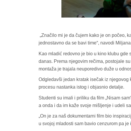
„Značilo mi je da čujem kako je on počeo, ka
jednostavno da se bavi time“, navodi Miljana
Kao mladić redovno je bio u kino klubu gde su 
danas. Prema njegovim rečima, postojale su 
montaža je trajala neuporedivo duže u odnosu 
Odgledavši jedan kratak isečak iz njegovog k
procesu nastanka istog i objasnio detalje.
Studenti su imali i priliku da film „Nisam sa
a onda i da im kaže svoje mišljenje i udeli sa
„On je za naš dokumentarni film bio inspiracij
u svojoj mladosti sam bavio cenzurom pa je i