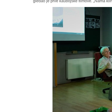
gledao je prve kaubojske filmove. „Nama klinci