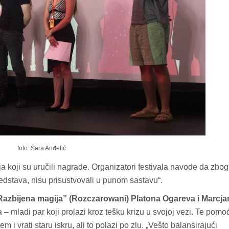
foto: Sara Anđelić
ija koji su uručili nagrade. Organizatori festivala navode da zbog
redstava, nisu prisustvovali u punom sastavu“.
Razbijena magija” (Rozczarowani) Platona Ogareva i Marcja
 – mladi par koji prolazi kroz tešku krizu u svojoj vezi. Te pomo
 vrati staru iskru, ali to polazi po zlu. „Vešto balansirajući