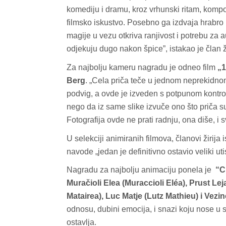
komediju i dramu, kroz vrhunski ritam, kompoz
filmsko iskustvo. Posebno ga izdvaja hrabro 
magije u vezu otkriva ranjivost i potrebu za
odjekuju dugo nakon špice”, istakao je član ž
Za najbolju kameru nagradu je odneo film
„1
Berg
. „Cela priča teče u jednom neprekidnom
podvig, a ovde je izveden s potpunom kontrolo
nego da iz same slike izvuče ono što priča s
Fotografija ovde ne prati radnju, ona diše, i 
U selekciji animiranih filmova, članovi žirija i
navode „jedan je definitivno ostavio veliki u
Nagradu za najbolju animaciju ponela je
“C
Muračioli Elea (Muraccioli Eléa), Prust Lej
Matairea), Luc Matje (Lutz Mathieu) i Vezin
odnosu, dubini emocija, i snazi koju nose u s
ostavlja.