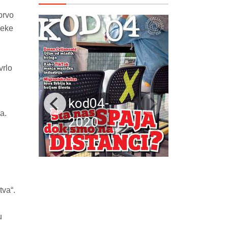
prvo
neke
vrlo
kod04-
a.
2020
tva“.
u