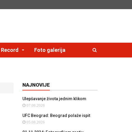
e Record
Foto galerija
NAJNOVIJE
Ulepšavanje života jednim klikom
07.08.2026
UFC Beograd: Beograd polaže ispit
05.08.2026