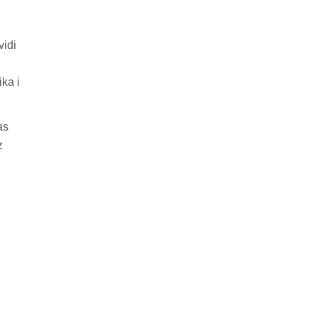
vidi
ika i
as
z