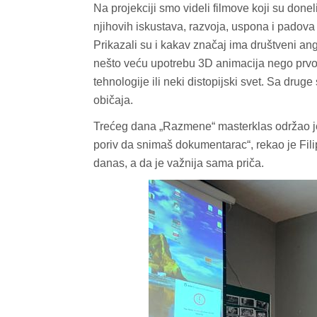
Na projekciji smo videli filmove koji su done
njihovih iskustava, razvoja, uspona i padova –
Prikazali su i kakav značaj ima društveni an
nešto veću upotrebu 3D animacija nego prvog
tehnologije ili neki distopijski svet. Sa druge 
običaja.
Trećeg dana „Razmene“ masterklas održao je
poriv da snimaš dokumentarac“, rekao je Fili
danas, a da je važnija sama priča.