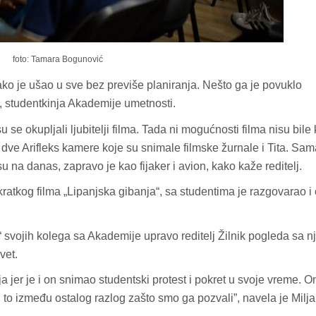
foto: Tamara Bogunović
ko je ušao u sve bez previše planiranja. Nešto ga je povuklo
, studentkinja Akademije umetnosti.
se okupljali ljubitelji filma. Tada ni mogućnosti filma nisu bile
dve Arifleks kamere koje su snimale filmske žurnale i Tita. Sam
na danas, zapravo je kao fijaker i avion, kako kaže reditelj.
ratkog filma „Lipanjska gibanja“, sa studentima je razgovarao i 
m“ svojih kolega sa Akademije upravo reditelj Žilnik pogleda sa n
vet.
a jer je i on snimao studentski protest i pokret u svoje vreme. O
 to između ostalog razlog zašto smo ga pozvali”, navela je Milja