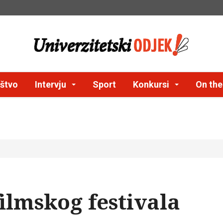
štvo
Intervju
Sport
Konkursi
On th
filmskog festivala