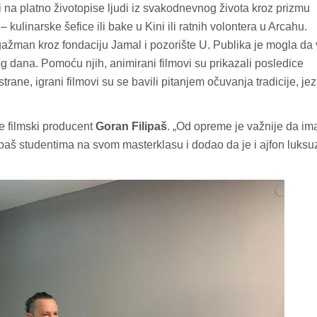
li na platno životopise ljudi iz svakodnevnog života kroz prizmu
 kulinarske šefice ili bake u Kini ili ratnih volontera u Arcahu.
gažman kroz fondaciju Jamal i pozorište U. Publika je mogla da 
 dana. Pomoću njih, animirani filmovi su prikazali posledice
strane, igrani filmovi su se bavili pitanjem očuvanja tradicije, jez
 filmski producent
Goran Filipaš
. „Od opreme je važnije da im
paš studentima na svom masterklasu i dodao da je i ajfon luksu