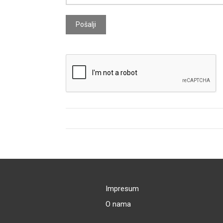
Pošalji
Impresum
O nama