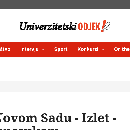
štvo
Intervju
Sport
Konkursi
On th
Novom Sadu - Izlet -