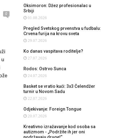
Oksimoron: Džez profesionalac u
Srbiji
0
01.08.2026
Pregled Svetskog prvenstva u fudbalu:
Crvena furija na krovu sveta
29.07.2026
Ko danas vaspitava roditelje?
uži
27.07.2026
 u
i
Rodos: Ostrvo Sunca
može
24.07.2026
Basket se vratio kući: 3x3 Čelendžer
turnir u Novom Sadu
22.07.2026
Odjekivanje: Foreign Tongue
20.07.2026
Kreativno izražavanje kod osoba sa
autizmom - „Podržite ih jer oni
podržavaju druge!“