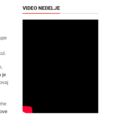
VIDEO NEDELJE
lupe
ul.
m,
 je
ovaj
mehe
 ove