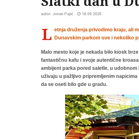
Slatki dan u 
autor: Jovan Pajić
18.09.2025
L
etnja druženja privodimo kraju, ali
Dunavskim parkom ove i nekoliko pro
Malo mesto koje je nekada bilo kiosk brze
fantastičnu kafu i svoje autentične kroas
ambijent parka pored saletle, u udobnom k
uživaju u pažljivo pripremljenim napicima
da se oseti bilo gde u gradu.