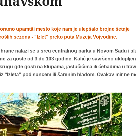
Dunavskom
 moramo upamtiti mesto koje nam je ulepšalo brojne šetnje
šlih sezona - “Izlet” preko puta Muzeja Vojvodine.
 hrane nalazi se u srcu centralnog parka u Novom Sadu i sl
ane za goste od 3 do 103 godine. Kafić je savršeno uklopljen
rugu gde gosti na klupama, jastučićima ili ćebadima u trav
 iz “Izleta” pod suncem ili šarenim hladom. Ovakav mir ne 