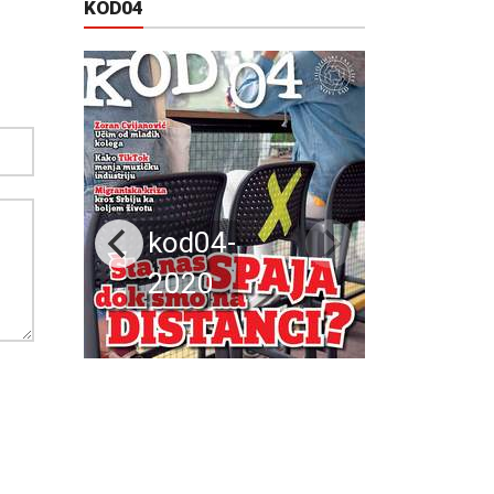
KOD04
kod04-
2020