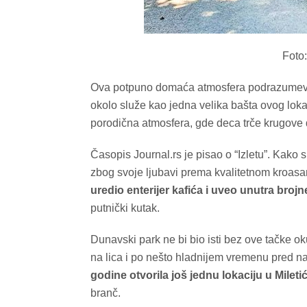
Foto
Ova potpuno domaća atmosfera podrazumeva pr
okolo služe kao jedna velika bašta ovog loka
porodična atmosfera, gde deca trče krugove do
Časopis Journal.rs je pisao o “Izletu”. Kako 
zbog svoje ljubavi prema kvalitetnom kroas
uredio enterijer kafića i uveo unutra broj
putnički kutak.
Dunavski park ne bi bio isti bez ove tačke ok
na lica i po nešto hladnijem vremenu pred n
godine otvorila još jednu lokaciju u Milet
branč.