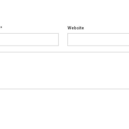
 *
Website
kod04-
kod04-
2018
2019