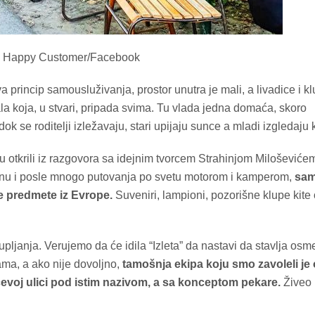
: Happy Customer/Facebook
incip samousluživanja, prostor unutra je mali, a livadice i k
la koja, u stvari, pripada svima. Tu vlada jedna domaća, skoro
k se roditelji izležavaju, stari upijaju sunce a mladi izgledaju k
su otkrili iz razgovora sa idejnim tvorcem Strahinjom Miloševiće
anu i posle mnogo putovanja po svetu motorom i kamperom,
sam
ne predmete iz Evrope.
Suveniri, lampioni, pozorišne klupe kite 
upljanja. Verujemo da će idila “Izleta” da nastavi da stavlja os
ama, a ako nije dovoljno,
tamošnja ekipa koju smo zavoleli je
ićevoj ulici pod istim nazivom, a sa konceptom pekare.
Živeo