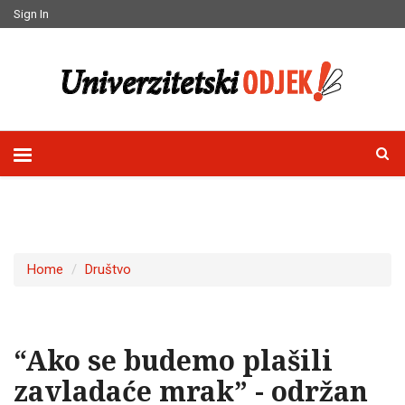
Sign In
Home
Društvo
“Ako se budemo plašili
zavladaće mrak” - održan