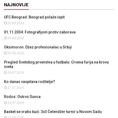
NAJNOVIJE
UFC Beograd: Beograd polaže ispit
05.08.2026
01.11.2034: Fotografijom protiv zaborava
03.08.2026
Oksimoron: Džez profesionalac u Srbiji
01.08.2026
Pregled Svetskog prvenstva u fudbalu: Crvena furija na krovu
sveta
29.07.2026
Ko danas vaspitava roditelje?
27.07.2026
Rodos: Ostrvo Sunca
24.07.2026
Basket se vratio kući: 3x3 Čelendžer turnir u Novom Sadu
22.07.2026