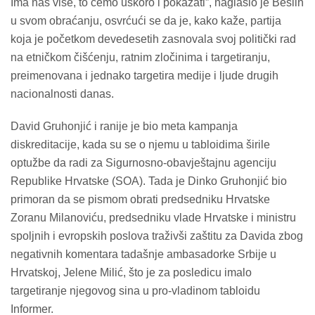
Ima nas više, to ćemo uskoro i pokazati”, naglasio je Bešlin
u svom obraćanju, osvrćući se da je, kako kaže, partija
koja je početkom devedesetih zasnovala svoj politički rad
na etničkom čišćenju, ratnim zločinima i targetiranju,
preimenovana i jednako targetira medije i ljude drugih
nacionalnosti danas.
David Gruhonjić i ranije je bio meta kampanja
diskreditacije, kada su se o njemu u tabloidima širile
optužbe da radi za Sigurnosno-obavještajnu agenciju
Republike Hrvatske (SOA). Tada je Dinko Gruhonjić bio
primoran da se pismom obrati predsedniku Hrvatske
Zoranu Milanoviću, predsedniku vlade Hrvatske i ministru
spoljnih i evropskih poslova traživši zaštitu za Davida zbog
negativnih komentara tadašnje ambasadorke Srbije u
Hrvatskoj, Jelene Milić, što je za posledicu imalo
targetiranje njegovog sina u pro-vladinom tabloidu
Informer.