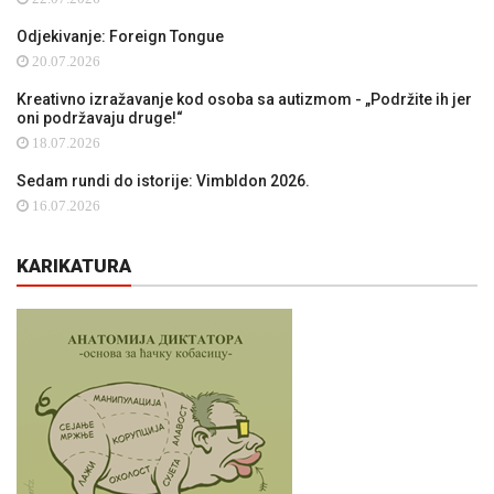
Odjekivanje: Foreign Tongue
20.07.2026
Kreativno izražavanje kod osoba sa autizmom - „Podržite ih jer
oni podržavaju druge!“
18.07.2026
Sedam rundi do istorije: Vimbldon 2026.
16.07.2026
KARIKATURA