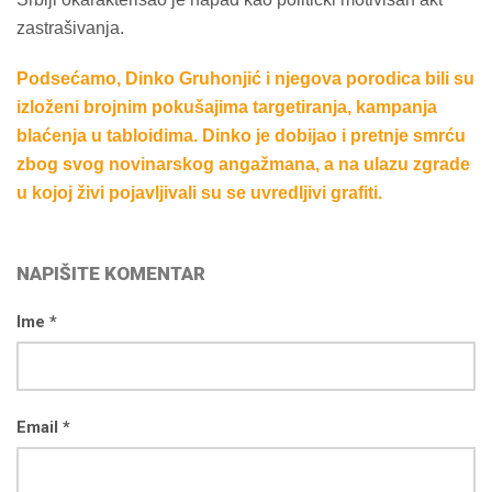
zastrašivanja.
Podsećamo, Dinko Gruhonjić i njegova porodica bili su
izloženi brojnim pokušajima targetiranja, kampanja
blaćenja u tabloidima. Dinko je dobijao i pretnje smrću
zbog svog novinarskog angažmana, a na ulazu zgrade
u kojoj živi pojavljivali su se uvredljivi grafiti.
NAPIŠITE KOMENTAR
Ime *
Email *