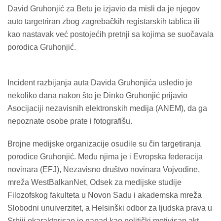
David Gruhonjić za Betu je izjavio da misli da je njegov
auto targetriran zbog zagrebačkih registarskih tablica ili
kao nastavak već postojećih pretnji sa kojima se suočavala
porodica Gruhonjić.
Incident razbijanja auta Davida Gruhonjića usledio je
nekoliko dana nakon što je Dinko Gruhonjić prijavio
Asocijaciji nezavisnih elektronskih medija (ANEM), da ga
nepoznate osobe prate i fotografišu.
Brojne medijske organizacije osudile su čin targetiranja
porodice Gruhonjić. Među njima je i Evropska federacija
novinara (EFJ), Nezavisno društvo novinara Vojvodine,
mreža WestBalkanNet, Odsek za medijske studije
Filozofskog fakulteta u Novon Sadu i akademska mreža
Slobodni unuiverzitet, a Helsinški odbor za ljudska prava u
Srbiji okarakterisao je napad kao politički motivisan akt