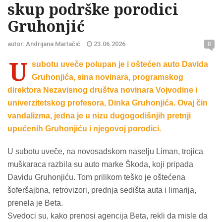
skup podrške porodici
Gruhonjić
autor: Andrijana Martačić
23.06.2026
0
U
subotu uveče polupan je i oštećen auto Davida
Gruhonjića, sina novinara, programskog
direktora Nezavisnog društva novinara Vojvodine i
univerzitetskog profesora, Dinka Gruhonjića. Ovaj čin
vandalizma, jedna je u nizu dugogodišnjih pretnji
upućenih Gruhonjiću i njegovoj porodici.
U subotu uveče, na novosadskom naselju Liman, trojica
muškaraca razbila su auto marke Škoda, koji pripada
Davidu Gruhonjiću. Tom prilikom teško je oštećena
šoferšajbna, retrovizori, prednja sedišta auta i limarija,
prenela je Beta.
Svedoci su, kako prenosi agencija Beta, rekli da misle da