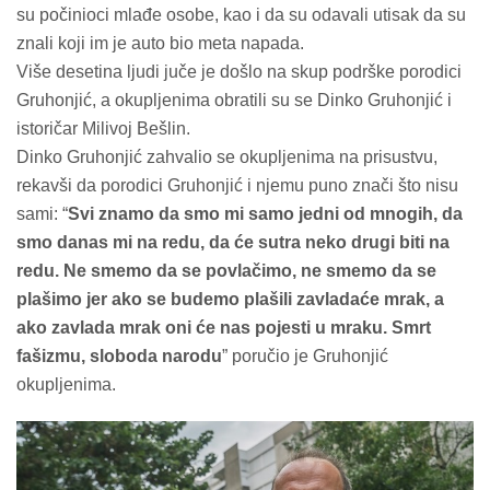
su počinioci mlađe osobe, kao i da su odavali utisak da su
znali koji im je auto bio meta napada.
Više desetina ljudi juče je došlo na skup podrške porodici
Gruhonjić, a okupljenima obratili su se Dinko Gruhonjić i
istoričar Milivoj Bešlin.
Dinko Gruhonjić zahvalio se okupljenima na prisustvu,
rekavši da porodici Gruhonjić i njemu puno znači što nisu
sami: “
Svi znamo da smo mi samo jedni od mnogih, da
smo danas mi na redu, da će sutra neko drugi biti na
redu. Ne smemo da se povlačimo, ne smemo da se
plašimo jer ako se budemo plašili zavladaće mrak, a
ako zavlada mrak oni će nas pojesti u mraku. Smrt
fašizmu, sloboda narodu
” poručio je Gruhonjić
okupljenima.