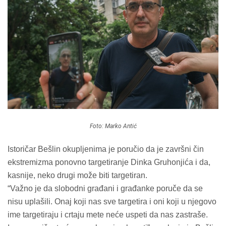
Foto: Marko Antić
Istoričar Bešlin okupljenima je poručio da je završni čin
ekstremizma ponovno targetiranje Dinka Gruhonjića i da,
kasnije, neko drugi može biti targetiran
.
“Važno je da slobodni građani i građanke poruče da se
nisu uplašili. Onaj koji nas sve targetira i oni koji u njegovo
ime targetiraju i crtaju mete neće uspeti da nas zastraše.