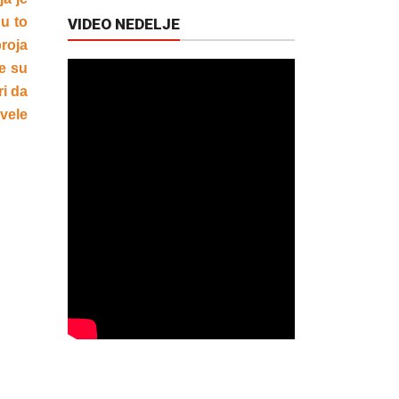
 u to
VIDEO NEDELJE
roja
e su
ri da
vele