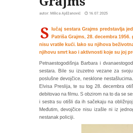
Grajms
autor: Milica Ajdžanović
16.07.2025
S
lučaj sestara Grajms predstavlja jed
Patriša Grajms, 28. decembra 1956. 
nisu vratile kući. Iako su njihova beživo
njihovu smrt kao i aktivnosti koje su joj pr
Petnaestogodišnja Barbara i dvanaestogodiš
sestara. Bile su izuzetno vezane za svoju
poslušne devojčice, nesklone nestašlucima. D
Elvisa Preslija, te su tog 28. decembra oti
debitovao na filmu. S obzirom na to da se ses
i sestra su otišli da ih sačekaju na obližnjo
Međutim, devojčice nisu izašle ni iz jedno
nestanak policiji.