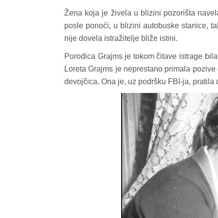
Žena koja je živela u blizini pozorišta nave
posle ponoći, u blizini autobuske stanice, t
nije dovela istražitelje bliže istini.
Porodica Grajms je tokom čitave istrage bila
Loreta Grajms je neprestano primala pozive o
devojčica. Ona je, uz podršku FBI-ja, pratila do