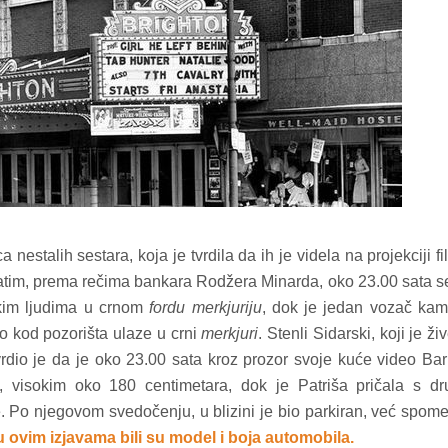
kod04-
kod04-
2018
2019
 nestalih sestara, koja je tvrdila da ih je videla na projekciji fi
tim, prema rečima bankara Rodžera Minarda, oko 23.00 sata s
ekim ljudima u crnom
fordu merkjuriju
, dok je jedan vozač kam
ko kod pozorišta ulaze u crni
merkjuri
. Stenli Sidarski, koji je ži
tvrdio je da je oko 23.00 sata kroz prozor svoje kuće video Ba
visokim oko 180 centimetara, dok je Patriša pričala s dr
 Po njegovom svedočenju, u blizini je bio parkiran, već spome
 ovim izjavama bili su model i boja automobila.