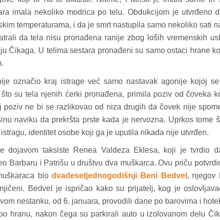
ra imala nekoliko modrica po telu. Obdukcijom je utvrđeno 
skim temperaturama, i da je smrt nastupila samo nekoliko sati 
matrali da tela nisu pronađena ranije zbog loših vremenskih us
čju Čikaga. U telima sestara pronađeni su samo ostaci hrane ko
.
ije označio kraj istrage već samo nastavak agonije kojoj se
što su tela njenih ćerki pronađena, primila poziv od čoveka ko
aj poziv ne bi se razlikovao od niza drugih da čovek nije spo
išinu naviku da prekršta prste kada je nervozna. Uprkos tome š
istragu, identitet osobe koji ga je uputila nikada nije utvrđen.
 je dojavom taksiste Renea Valdeza Eklesa, koji je tvrdio d
o Barbaru i Patrišu u društvu dva muškarca. Ovu priču potvrdio
 muškaraca bio
dvadesetjednogodišnji Beni Bedvel
, njegov 
ičeni. Bedvel je ispričao kako su prijatelj, kog je oslovljav
vom nestanku, od 6. januara, provodili dane po barovima i hote
i po hranu, nakon čega su parkirali auto u izolovanom delu Či