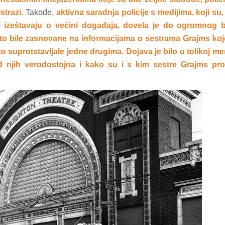
strazi.
Takođe,
aktivna saradnja policije s medijima, koji su,
ki izeštavaju o većini događaja, dovela je do ogromnog b
to bile zasnovane na informacijama o sestrama Grajms koj
o suprotstavljale jedne drugima. Dojava je bilo u tolikoj me
d njih verodostojna i kako su i s kim sestre Grajms pro