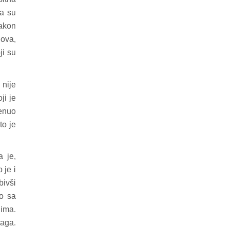
da su
nakon
lova,
ji su
 nije
ji je
menuo
to je
a je,
 je i
bivši
ao sa
lima.
kaga.