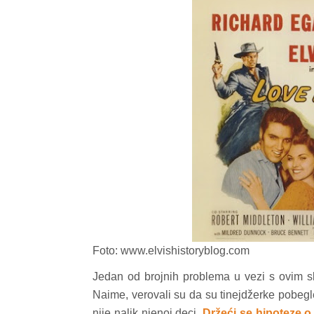
Foto: www.elvishistoryblog.com
Jedan od brojnih problema u vezi s ovim slu
Naime, verovali su da su tinejdžerke pobegle 
nije nalik njenoj deci.
Držeći se hipoteze o 