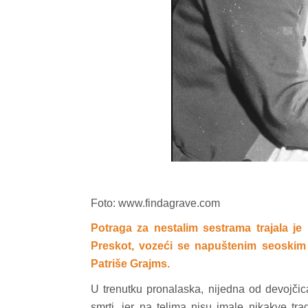
Foto: www.findagrave.com
Potraga za nestalim sestrama trajala j
Preskot, vozeći se napuštenim seoski
Patriše Grajms.
U trenutku pronalaska, nijedna od devojčic
smrti, jer na telima nisu imale nikakve tra