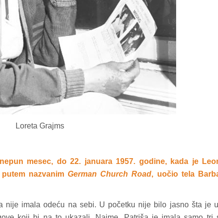
Loreta Grajms
e nepun mesec, do 22. januara 1957. godine, kada je Leo
m putem nazvanim
German Church Road
, uočio tela Barb
a nije imala odeću na sebi. U početku nije bilo jasno šta je 
gove koji bi na to ukazali. Naime, Patriša je imala samo tri 