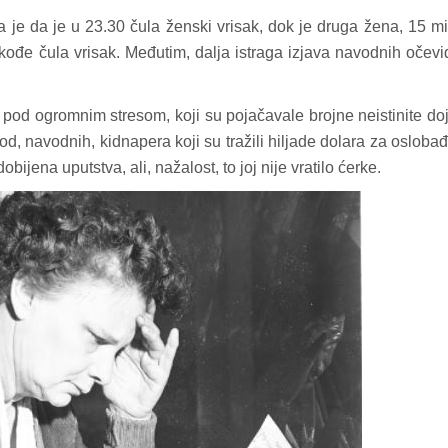
la je da je u 23.30 čula ženski vrisak, dok je druga žena, 15 m
akođe čula vrisak. Međutim, dalja istraga izjava navodnih očev
 pod ogromnim stresom, koji su pojačavale brojne neistinite do
d, navodnih, kidnapera koji su tražili hiljade dolara za osloba
bijena uputstva, ali, nažalost, to joj nije vratilo ćerke.