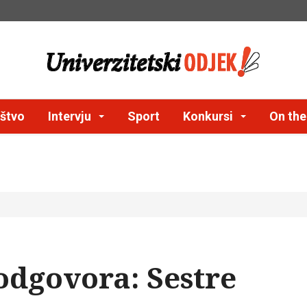
štvo
Intervju
Sport
Konkursi
On th
odgovora: Sestre