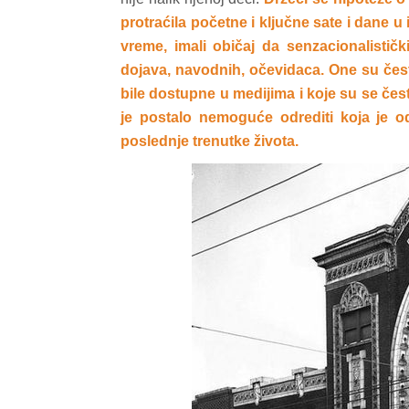
protraćila početne i ključne sate i dane u i
vreme, imali običaj da senzacionalistič
dojava, navodnih, očevidaca. One su čes
bile dostupne u medijima i koje su se čest
je postalo nemoguće odrediti koja je o
poslednje trenutke života.