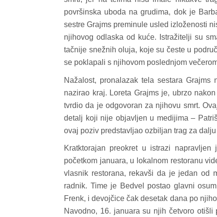
površinska uboda na grudima, dok je Barba
sestre Grajms preminule usled izloženosti ni
njihovog odlaska od kuće. Istražitelji su s
tačnije snežnih oluja, koje su česte u podru
se poklapali s njihovom poslednjom večerom
Nažalost, pronalazak tela sestara Grajms n
nazirao kraj. Loreta Grajms je, ubrzo nakon 
tvrdio da je odgovoran za njihovu smrt. Ov
detalj koji nije objavljen u medijima – Patr
ovaj poziv predstavljao ozbiljan trag za dalju 
Kratktorajan preokret u istrazi napravljen
početkom januara, u lokalnom restoranu vide
vlasnik restorana, rekavši da je jedan od
radnik. Time je Bedvel postao glavni osumnj
Frenk, i devojčice čak desetak dana po njiho
Navodno, 16. januara su njih četvoro otišl