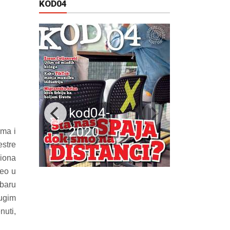
KOD04
kod04-
2020
lma i
estre
iona
veo u
rbaru
ugim
nuti,