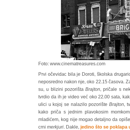
d04-
kod04-
Foto: www.cinematreasures.com
016
2017
Prvi očevidac bila je Doroti, školska drugarica
neposredno nakon nje, oko 22.15 časova. Za
su, u blizini pozorišta
Brajton
, pričale s n
tvrdio da ih je video već oko 22.00 sata, ka
ulici u kojoj se nalazilo pozorište
Brajton
, 
kako priča s jednim plavokosim momkom, 
mladićem, kog nije mogao detaljno da opiše.
crni
merkjuri
. Dakle,
jedino što se poklapa u