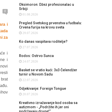
Oksimoron: Džez profesionalac u
Srbiji
0
01.08.2026
Pregled Svetskog prvenstva u fudbalu:
ara i
Crvena furija na krovu sveta
ikada
29.07.2026
ni za
Ko danas vaspitava roditelje?
27.07.2026
aće i
Rodos: Ostrvo Sunca
rne i
24.07.2026
anovi
Basket se vratio kući: 3x3 Čelendžer
resli
turnir u Novom Sadu
 brat
22.07.2026
zađu.
Odjekivanje: Foreign Tongue
jihov
20.07.2026
Kreativno izražavanje kod osoba sa
autizmom - „Podržite ih jer oni
podržavaju druge!“