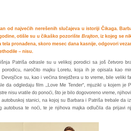
an od najvećih nerešenih slučajeva u istoriji Čikaga. Barb
godine, otišle su u čikaško pozorište
Brajton
, iz kojeg se n
tna tela pronađena, skoro mesec dana kasnije, odgovori veza
ethodile – nisu.
nja Patriša odrasle su u velikoj porodici sa još četvoro br
 porodicu, naročito majku Loretu, koja ih je opisala kao mi
evojčice su, kao i većina tinejdžera u to vreme, bile veliki f
šle da odgledaju film ,,Love Me Tender“, mjuzikl u kojem je P
tre nisu vratile do ponoći, što je bilo dogovoreno vreme, njihovi
j autobuskoj stanici, na kojoj su Barbara i Patriša trebale da i
g autobusa te noći, te je njihova majka odlučila da prijavi n