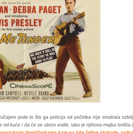
čajem jeste to što ga policija od početka nije smatrala ozbil
od kuće i da će se ubrzo vratiti, iako je njihova majka tvrdila 
nestašnim tinejdžerkama koje su bile željne slobode, polici