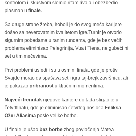
kontrolom i iskustvom slomio ritam rivala i obezbedio
plasman u
finale
.
Sa druge strane žreba, Кoboli je do svog meča karijere
došao sa neverovatnim kvalitetom igre.Turnir je otvorio
sigurnim pobedama u ranim rundama, gde je bez većih
problema eliminisao Pelegrinija, Vua i Tiena, ne gubeći ni
set u tim mečevima.
Prvi problemi usledili su u osmini finala, gde je protiv
Svajde morao da spašava set i igra taj-brejk završnicu, ali
je pokazao
pribranost
u ključnim momentima.
Najveći trenutak
njegove karijere do tada stigao je u
četvrtfinalu, gde je eliminisao četvrtog nosioca
Feliksa
Ožer Aliasima
posle velike borbe.
U finale je ušao
bez borbe
zbog povlačenja Matea