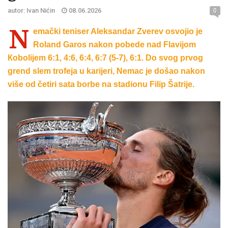
autor: Ivan Nićin
08.06.2026
0
N
emački teniser Aleksandar Zverev osvojio je
Roland Garos nakon pobede nad Flavijom
Кobolijem 6:1, 4:6, 6:4, 6:7 (5-7), 6:1. Do svog prvog
grend slem trofeja u karijeri, Nemac je došao nakon
više od četiri sata borbe na stadionu Filip Šatrije.