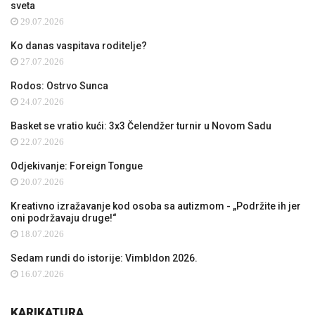
sveta
29.07.2026
Ko danas vaspitava roditelje?
27.07.2026
Rodos: Ostrvo Sunca
24.07.2026
Basket se vratio kući: 3x3 Čelendžer turnir u Novom Sadu
22.07.2026
Odjekivanje: Foreign Tongue
20.07.2026
Kreativno izražavanje kod osoba sa autizmom - „Podržite ih jer
oni podržavaju druge!“
18.07.2026
Sedam rundi do istorije: Vimbldon 2026.
16.07.2026
KARIKATURA