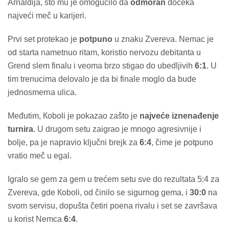
Arnaldija, što mu je omogućilo da
odmoran
dočeka
najveći meč u karijeri.
Prvi set protekao je
potpuno
u znaku Zvereva. Nemac je
od starta nametnuo ritam, koristio nervozu debitanta u
Grend slem finalu i veoma brzo stigao do ubedljivih
6:1
. U
tim trenucima delovalo je da bi finale moglo da bude
jednosmerna ulica.
Međutim, Кoboli je pokazao zašto je
najveće iznenađenje
turnira
. U drugom setu zaigrao je mnogo agresivnije i
bolje, pa je napravio ključni brejk za
6:4
, čime je potpuno
vratio meč u egal.
Igralo se gem za gem u trećem setu sve do rezultata 5:4 za
Zvereva, gde Кoboli, od činilo se sigurnog gema, i
30:0
na
svom servisu, dopušta četiri poena rivalu i set se završava
u korist Nemca
6:4
.