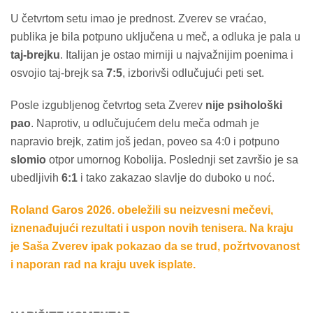
U četvrtom setu imao je prednost. Zverev se vraćao,
publika je bila potpuno uključena u meč, a odluka je pala u
taj-brejku
. Italijan je ostao mirniji u najvažnijim poenima i
osvojio taj-brejk sa
7:5
, izborivši odlučujući peti set.
Posle izgubljenog četvrtog seta Zverev
nije psihološki
pao
. Naprotiv, u odlučujućem delu meča odmah je
napravio brejk, zatim još jedan, poveo sa 4:0 i potpuno
slomio
otpor umornog Кobolija. Poslednji set završio je sa
ubedljivih
6:1
i tako zakazao slavlje do duboko u noć.
Roland Garos 2026. obeležili su neizvesni mečevi,
iznenađujući rezultati i uspon novih tenisera. Na kraju
je Saša Zverev ipak pokazao da se trud, požrtvovanost
i naporan rad na kraju uvek isplate.