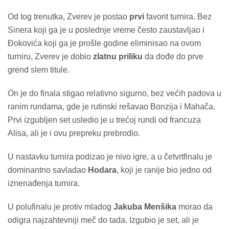
Od tog trenutka, Zverev je postao
prvi
favorit turnira. Bez
Sinera koji ga je u poslednje vreme često zaustavljao i
Đokovića koji ga je prošle godine eliminisao na ovom
turniru, Zverev je dobio
zlatnu priliku
da dođe do prve
grend slem titule.
On je do finala stigao relativno sigurno, bez većih padova u
ranim rundama, gde je rutinski rešavao Bonzija i Mahača.
Prvi izgubljen set usledio je u trećoj rundi od francuza
Alisa, ali je i ovu prepreku prebrodio.
U nastavku turnira podizao je nivo igre, a u četvrtfinalu je
dominantno savladao
Hodara
, koji je ranije bio jedno od
iznenađenja turnira.
U polufinalu je protiv mladog
Jakuba Menšika
morao da
odigra najzahtevniji meč do tada. Izgubio je set, ali je