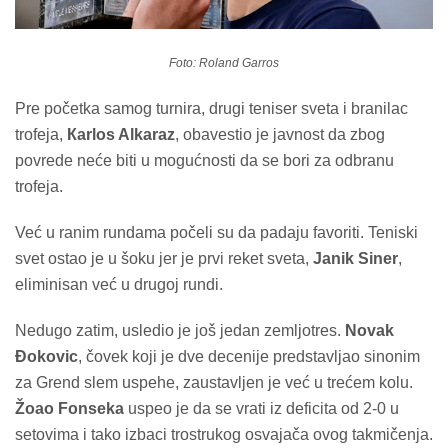
Foto: Roland Garros
Pre početka samog turnira, drugi teniser sveta i branilac
trofeja,
Кarlos Alkaraz
, obavestio je javnost da zbog
povrede neće biti u mogućnosti da se bori za odbranu
trofeja.
Već u ranim rundama počeli su da padaju favoriti. Teniski
svet ostao je u šoku jer je prvi reket sveta,
Janik Siner
,
eliminisan već u drugoj rundi.
Nedugo zatim, usledio je još jedan zemljotres.
Novak
Đokovic
, čovek koji je dve decenije predstavljao sinonim
za Grend slem uspehe, zaustavljen je već u trećem kolu.
Žoao Fonseka
uspeo je da se vrati iz deficita od 2-0 u
setovima i tako izbaci trostrukog osvajača ovog takmičenja.