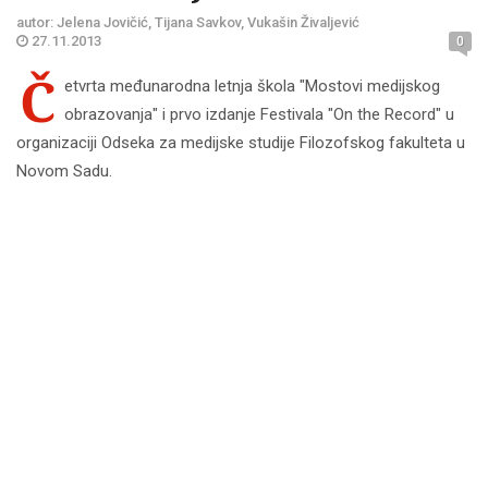
autor: Jelena Jovičić, Tijana Savkov, Vukašin Živaljević
27.11.2013
0
Č
etvrta međunarodna letnja škola "Mostovi medijskog
obrazovanja" i prvo izdanje Festivala "On the Record" u
organizaciji Odseka za medijske studije Filozofskog fakulteta u
Novom Sadu.