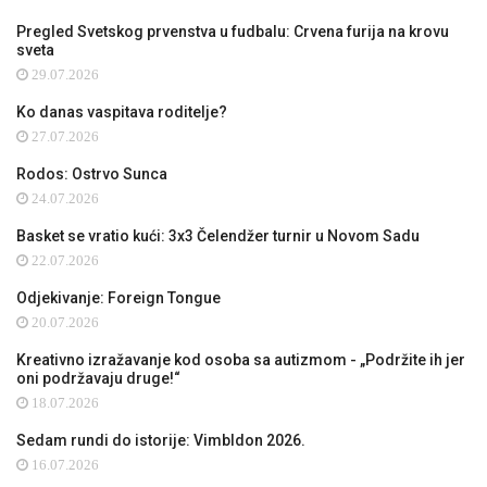
Pregled Svetskog prvenstva u fudbalu: Crvena furija na krovu
sveta
29.07.2026
Ko danas vaspitava roditelje?
27.07.2026
Rodos: Ostrvo Sunca
24.07.2026
Basket se vratio kući: 3x3 Čelendžer turnir u Novom Sadu
22.07.2026
Odjekivanje: Foreign Tongue
20.07.2026
Kreativno izražavanje kod osoba sa autizmom - „Podržite ih jer
oni podržavaju druge!“
18.07.2026
Sedam rundi do istorije: Vimbldon 2026.
16.07.2026