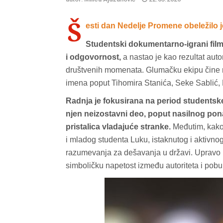
Š
esti dan Nedelje Promene obeležilo je 
Studentski dokumentarno-igrani film
i odgovornost,
a nastao je kao rezultat aut
društvenih momenata. Glumačku ekipu čine ml
imena poput Tihomira Stanića, Seke Sablić, 
Radnja je fokusirana na period studentske 
njen neizostavni deo, poput nasilnog pon
pristalica vladajuće stranke.
Međutim, kako 
i mladog studenta Luku, istaknutog i aktivnog
razumevanja za dešavanja u državi. Upravo k
simboličku napetost između autoriteta i pobun