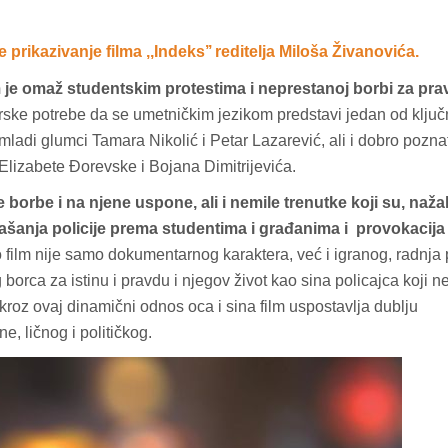
prikazivanje filma ,,Indeks’’ reditelja Miloša Živanovića.
 je omaž studentskim protestima i neprestanoj borbi za pr
orske potrebe da se umetničkim jezikom predstavi jedan od ključ
adi glumci Tamara Nikolić i Petar Lazarević, ali i dobro pozna
Elizabete Đorevske i Bojana Dimitrijevića.
borbe i na njene uspone, ali i nemile trenutke koji su, nažal
ašanja policije prema studentima i građanima i provokacija
film nije samo dokumentarnog karaktera, već i igranog, radnja p
 borca za istinu i pravdu i njegov život kao sina policajca koji 
roz ovaj dinamični odnos oca i sina film uspostavlja dublju
e, ličnog i političkog.