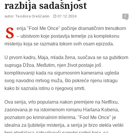
razbija sadašnjost
autor: Teodora Oreščanin
07.12.2024
0
S
erija "Fool Me Once" počinje dramatičnim trenutkom
– ubistvom koje postavlja temelje za kompleksnu
misteriju koja se razmatra tokom svih osam epizoda.
U prvom kadru, Maja, mlada žena, suočava se sa gubitkom
supruga Džoa. Međutim, njen život postaje još
komplikovaniji kada na sigurnosnim kamerama ugleda
svog navodno mrtvog muža, što pokreće njenu istragu
kako bi saznala istinu o njegovoj smrti.
Ova serija, vrlo popularna nakon premijere na Netflixu,
zasnovana je na istoimenom romanu Harlana Kobena,
poznatom po kriminalnim trilerima. "Fool Me Once" je
idealna za ljubitelje misterija, a serija je brzo stekla veliki
broj gledalaca zahvaljujući napetoj radnji koja, sa