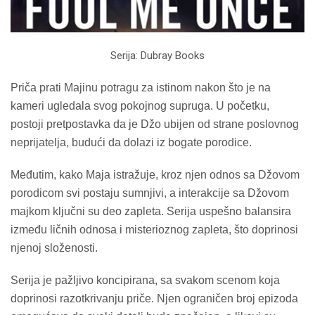
Serija: Dubray Books
Priča prati Majinu potragu za istinom nakon što je na
kameri ugledala svog pokojnog supruga. U početku,
postoji pretpostavka da je Džo ubijen od strane poslovnog
neprijatelja, budući da dolazi iz bogate porodice.
Međutim, kako Maja istražuje, kroz njen odnos sa Džovom
porodicom svi postaju sumnjivi, a interakcije sa Džovom
majkom ključni su deo zapleta. Serija uspešno balansira
između ličnih odnosa i misterioznog zapleta, što doprinosi
njenoj složenosti.
Serija je pažljivo koncipirana, sa svakom scenom koja
doprinosi razotkrivanju priče. Njen ograničen broj epizoda