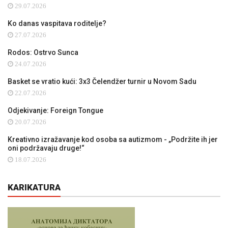
29.07.2026
Ko danas vaspitava roditelje?
27.07.2026
Rodos: Ostrvo Sunca
24.07.2026
Basket se vratio kući: 3x3 Čelendžer turnir u Novom Sadu
22.07.2026
Odjekivanje: Foreign Tongue
20.07.2026
Kreativno izražavanje kod osoba sa autizmom - „Podržite ih jer
oni podržavaju druge!“
18.07.2026
KARIKATURA