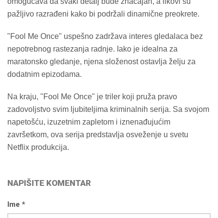
omogućava da svaki detalj bude značajan, a likovi su
pažljivo razrađeni kako bi podržali dinamične preokrete.
"Fool Me Once" uspešno zadržava interes gledalaca bez
nepotrebnog rastezanja radnje. Iako je idealna za
maratonsko gledanje, njena složenost ostavlja želju za
dodatnim epizodama.
Na kraju, "Fool Me Once" je triler koji pruža pravo
zadovoljstvo svim ljubiteljima kriminalnih serija. Sa svojom
napetošću, izuzetnim zapletom i iznenađujućim
završetkom, ova serija predstavlja osveženje u svetu
Netflix produkcija.
NAPIŠITE KOMENTAR
Ime *