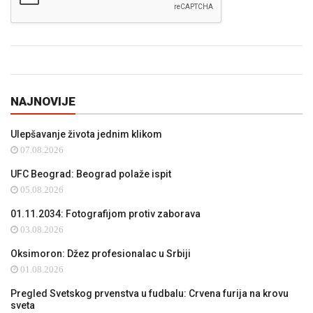
NAJNOVIJE
Ulepšavanje života jednim klikom
07.08.2026
UFC Beograd: Beograd polaže ispit
05.08.2026
01.11.2034: Fotografijom protiv zaborava
03.08.2026
Oksimoron: Džez profesionalac u Srbiji
01.08.2026
Pregled Svetskog prvenstva u fudbalu: Crvena furija na krovu
sveta