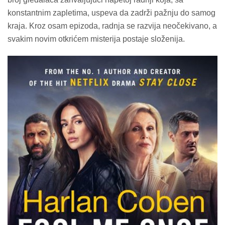
konstantnim zapletima, uspeva da zadrži pažnju do samog
kraja. Kroz osam epizoda, radnja se razvija neočekivano, a
svakim novim otkrićem misterija postaje složenija.