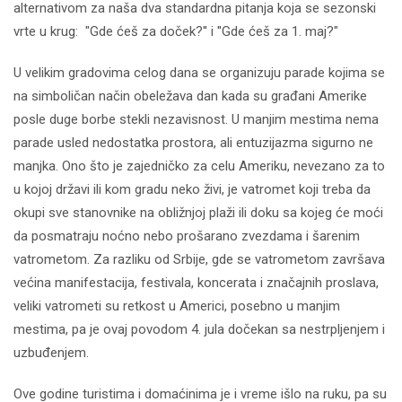
alternativom za naša dva standardna pitanja koja se sezonski
vrte u krug: "Gde ćeš za doček?'' i ''Gde ćeš za 1. maj?"
U velikim gradovima celog dana se organizuju parade kojima se
na simboličan način obeležava dan kada su građani Amerike
posle duge borbe stekli nezavisnost. U manjim mestima nema
parade usled nedostatka prostora, ali entuzijazma sigurno ne
manjka. Ono što je zajedničko za celu Ameriku, nevezano za to
u kojoj državi ili kom gradu neko živi, je vatromet koji treba da
okupi sve stanovnike na obližnjoj plaži ili doku sa kojeg će moći
da posmatraju noćno nebo prošarano zvezdama i šarenim
vatrometom. Za razliku od Srbije, gde se vatrometom završava
većina manifestacija, festivala, koncerata i značajnih proslava,
veliki vatrometi su retkost u Americi, posebno u manjim
mestima, pa je ovaj povodom 4. jula dočekan sa nestrpljenjem i
uzbuđenjem.
Ove godine turistima i domaćinima je i vreme išlo na ruku, pa su