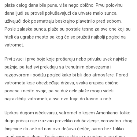
plaže celog dana bile pune, više nego obično. Prvu polovinu
dana ljudi su proveli pokušavajući da uhvate malo sunca,
uživajući dok posmatraju beskrajno plavetnilo pred sobom.
Posle zalaska sunca, plaže su postale tesne za sve one koji su
hteli da ugrabe mesto sa kog će se pružati najbolji pogled na
vatromet.
Prvi zvuci i prve boje koje prošaraju nebo privuku uvek najviše
pažnje, pa tad svi prekidaju sa trenutnim obavezama i
razgovorom i podižu pogled kako bi bili deo atmosfere. Pored
vatrometa koje obezbeđuje država, svaka grupica obično
ponese i nešto svoje, pa se duž cele plaže mogu videti
najrazličitiji vatrometi, a sve ovo traje do kasno u noć.
Uprkos dugom isčekivanju, vatromet o kojem Amerikanci toliko
dugo pričaju nije izazvao preveliko oduševljenje, verovatno zbog
činjenice da se kod nas ovo dešava češće, samo bez toliko
značajnog razloga. Značajnija razlika je pozadina ovog dana,