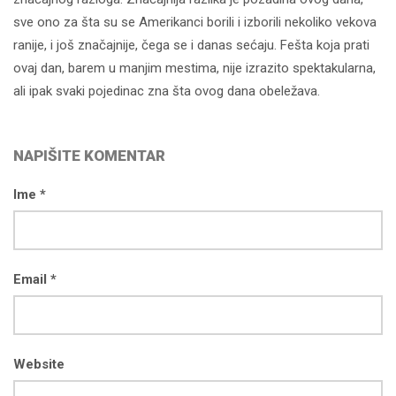
sve ono za šta su se Amerikanci borili i izborili nekoliko vekova
ranije, i još značajnije, čega se i danas sećaju. Fešta koja prati
ovaj dan, barem u manjim mestima, nije izrazito spektakularna,
ali ipak svaki pojedinac zna šta ovog dana obeležava.
NAPIŠITE KOMENTAR
Ime *
Email *
Website