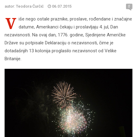
autor: Teodora Ćurčić
06.07.2015
0
V
iše nego ostale praznike, proslave, rođendane i značajne
datume, Amerikanci čekaju i proslavljaju 4. jul, Dan
nezavisnosti. Na ovaj dan, 1776. godine, Sjedinjene Američke
Države su potpisale Deklaraciju o nezavisnosti, čime je
dotadašnjih 13 kolonija proglasilo nezavisnost od Velike
Britanije.