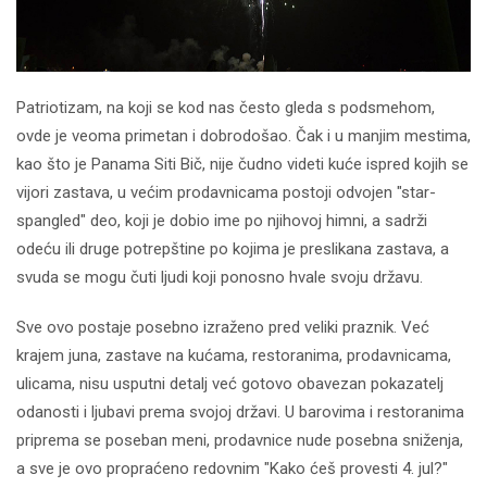
Patriotizam, na koji se kod nas često gleda s podsmehom,
ovde je veoma primetan i dobrodošao. Čak i u manjim mestima,
kao što je Panama Siti Bič, nije čudno videti kuće ispred kojih se
vijori zastava, u većim prodavnicama postoji odvojen "star-
spangled" deo, koji je dobio ime po njihovoj himni, a sadrži
odeću ili druge potrepštine po kojima je preslikana zastava, a
svuda se mogu čuti ljudi koji ponosno hvale svoju državu.
Sve ovo postaje posebno izraženo pred veliki praznik. Već
krajem juna, zastave na kućama, restoranima, prodavnicama,
ulicama, nisu usputni detalj već gotovo obavezan pokazatelj
odanosti i ljubavi prema svojoj državi. U barovima i restoranima
priprema se poseban meni, prodavnice nude posebna sniženja,
a sve je ovo propraćeno redovnim "Kako ćeš provesti 4. jul?"