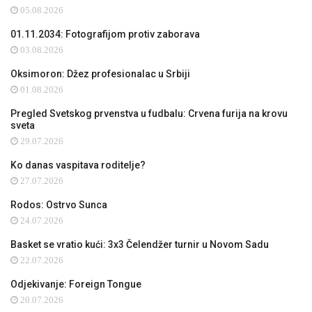
05.08.2026
01.11.2034: Fotografijom protiv zaborava
03.08.2026
Oksimoron: Džez profesionalac u Srbiji
01.08.2026
Pregled Svetskog prvenstva u fudbalu: Crvena furija na krovu
sveta
29.07.2026
Ko danas vaspitava roditelje?
27.07.2026
Rodos: Ostrvo Sunca
24.07.2026
Basket se vratio kući: 3x3 Čelendžer turnir u Novom Sadu
22.07.2026
Odjekivanje: Foreign Tongue
20.07.2026