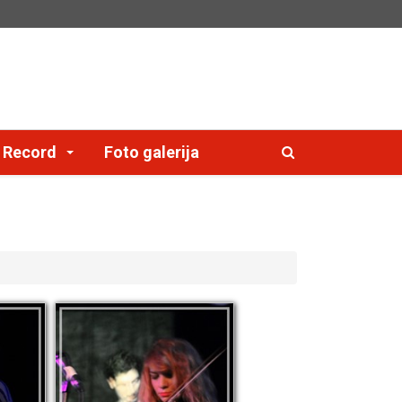
e Record
Foto galerija