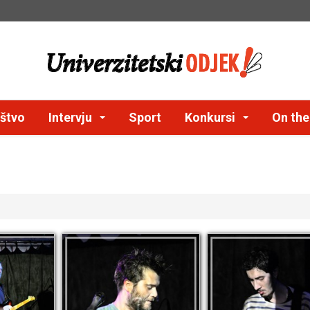
štvo
Intervju
Sport
Konkursi
On th